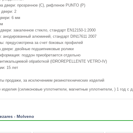
а двери: прозрачное (C), рифленое PUNTO (P)
 двери: 2
вери: 6 мм
ом
двери: закаленное стекло, стандарт EN12150-1:2000
: анодированный алюминий, стандарт DIN17611 2007
ы: предусмотрена за счет боковых профилей
а двери: двойные подшипниковые ролики
нформация: поддон приобретается отдельно
антикальциевой обработкой (IDROREPELLENTE VETRO-IV)
ии: 15 лет
аты продажи, за исключением резинотехнических изделий
е изделия (силиконовые уплотнители, магнитные уплотнители, ) 1 год с 
ezares - Molveno