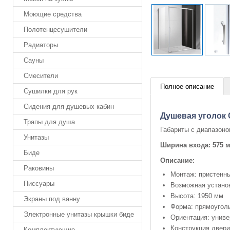
Моющие средства
Полотенцесушители
Радиаторы
Сауны
Смесители
Полное описание
Сушилки для рук
Сидения для душевых кабин
Душевая уголок 
Трапы для душа
Габариты с диапазоно
Унитазы
Ширина входа: 575 
Биде
Описание:
Раковины
Монтаж: пристенны
Писсуары
Возможная установ
Высота: 1950 мм
Экраны под ванну
Форма: прямоугол
Электронные унитазы крышки биде
Ориентация: унив
Конструкция двери
Комплектующие