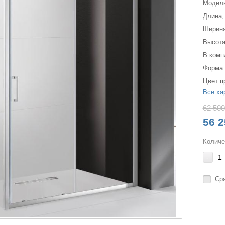
Модел
Длина,
Ширина
Высота
В комп
Форма
Цвет п
Все ха
62 500
56 2
Количе
-
Ср