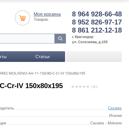
8 964 928-66-48
Моя корзина
Товаров:
8 952 826-97-17
8 861 212-12-18
г. Краснодар
ул. Селезнева, д.105
кты
Статьи
ARES MOLVENO-AH-11-150/80-C-Cr-IV 150x80x195
-Cr-IV 150x80x195
( 0 )
одитель
Cezares
Италия
ция
Cezares - Molveno