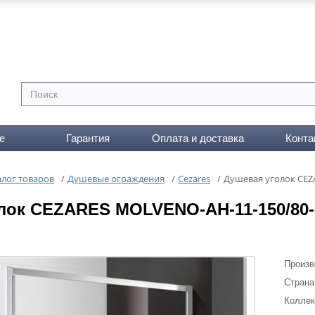
е
Гарантия
Оплата и доставка
Конта
алог товаров
/
Душевые ограждения
/
Cezares
/
Душевая уголок CEZ
лок CEZARES MOLVENO-AH-11-150/80-C
Произв
Страна
Коллек