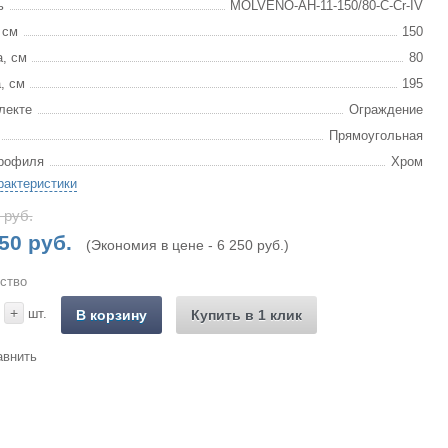
ь
MOLVENO-AH-11-150/80-C-Cr-IV
 см
150
, см
80
, см
195
лекте
Ограждение
Прямоугольная
рофиля
Хром
рактеристики
 руб.
50 руб.
(Экономия в цене - 6 250 руб.)
ство
+
шт.
В корзину
Купить в 1 клик
авнить