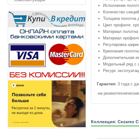
Исполнение полотн
Количество секций
Толщина полотна д
Цвет профиля: хр
Материал полотна 
Материал профиля
Регулировка ширин
Крепления полотн
Дополнительная и
Модельный ряд с 
Ресурс эксплуатац
Гарантия:
3 года с д
-на резинотехнически
Коллекция: Cezares C