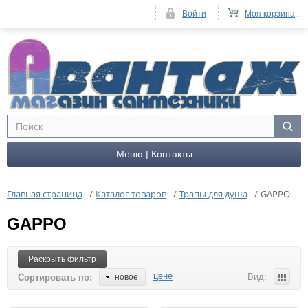
Войти
Моя корзина
...
Меню | Контакты
Главная страница
/
Каталог товаров
/
Трапы для душа
/
GAPPO
GAPPO
Раскрыть фильтр
цене
Вид:
Сортировать по:
новое