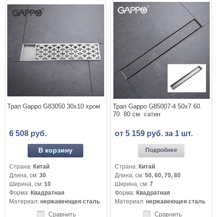
Трап Gappo G83050 30x10 хром
Трап Gappo G85007-4 50x7 60.
70. 80 см. сатин
6 508 руб.
от 5 159 руб. за 1 шт.
В корзину
Подробнее
Страна:
Китай
Страна:
Китай
Длина, см:
30
Длина, см:
50, 60, 70, 80
Ширина, см:
10
Ширина, см:
7
Форма:
Квадратная
Форма:
Квадратная
Материал:
нержавеющея сталь
Материал:
нержавеющея сталь
Сравнить
Сравнить