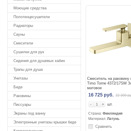
Моющие средства
Полотенцесушители
Радиаторы
Сауны
Смесители
Сушилки для рук
Сидения для душевых кабин
Трапы для душа
Унитазы
Смеситель на раковину 
Timo Torne 4372/17SM З
Биде
матовое
16 725 руб.
22 300 ру
Раковины
-
+
шт.
Писсуары
Экраны под ванну
Страна:
Финляндия
Материал:
Латунь
Электронные унитазы крышки биде
Сравнить
Комплектующие