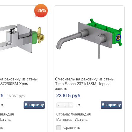
-25%
а раковину из стены
Смеситель на раковину из стены
 4372/00SM Хром
Timo Saona 2371/18SM Черное
золото
уб.
23 815 руб.
16 361 руб.
В корзину
-
+
В корзину
шт.
шт.
нляндия
Страна:
Финляндия
Латунь
Материал:
Латунь
ть
Сравнить