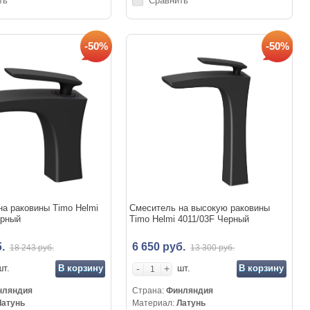
ть
Сравнить
-50%
-50%
а раковины Timo Helmi
Смеситель на высокую раковины
ерный
Timo Helmi 4011/03F Черный
б.
6 650 руб.
18 243 руб.
13 300 руб.
В корзину
-
+
В корзину
шт.
шт.
нляндия
Страна:
Финляндия
Латунь
Материал:
Латунь