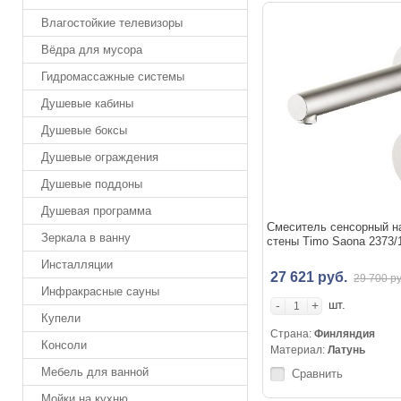
Влагостойкие телевизоры
Вёдра для мусора
Гидромассажные системы
Душевые кабины
Душевые боксы
Душевые ограждения
Душевые поддоны
Душевая программа
Смеситель сенсорный на
Зеркала в ванну
стены Timo Saona 2373/
Инсталляции
27 621 руб.
29 700 ру
Инфракрасные сауны
-
+
шт.
Купели
Страна:
Финляндия
Консоли
Материал:
Латунь
Мебель для ванной
Сравнить
Мойки на кухню