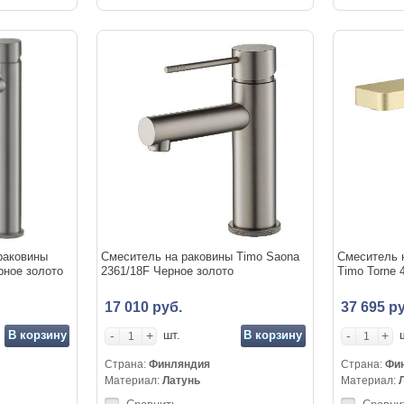
раковины
Смеситель на раковины Timo Saona
Смеситель 
рное золото
2361/18F Черное золото
Timo Torne 
17 010 руб.
37 695 ру
В корзину
-
+
В корзину
-
+
шт.
Страна:
Финляндия
Страна:
Фи
Материал:
Латунь
Материал: