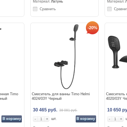
Материал:
Латунь
Материал:
Сравнить
Сравни
-20%
енная Timo
Смеситель для ванны Timo Helmi
Смеситель н
рный
4024/03Y Черный
4020/03Y Ч
30 465 руб.
10 650 р
38 081 руб.
В корзину
-
+
В корзину
-
+
шт.