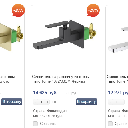
-25%
-25%
из стены
Смеситель на раковину из стены
Смеситель н
олото
Timo Torne 4372/03SM Черный
Timo Torne
14 625 руб.
12 271 р
б.
19 500 руб.
В корзину
-
+
В корзину
-
+
шт.
Страна:
Финляндия
Страна:
Фи
Материал:
Латунь
Материал:
Сравнить
Сравни