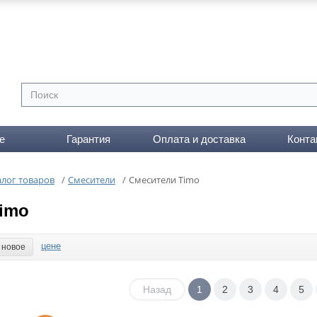
е
Гарантия
Оплата и доставка
Конта
алог товаров
/
Смесители
/
Смесители Timo
imo
цене
новое
Назад
1
2
3
4
5