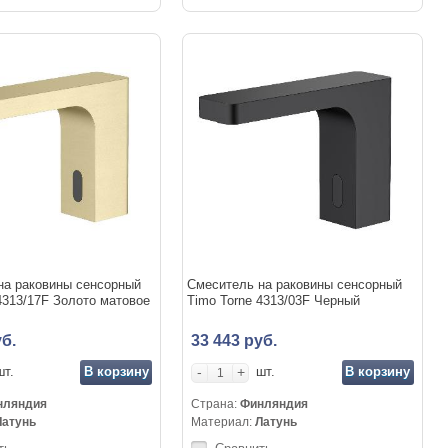
на раковины сенсорный
Смеситель на раковины сенсорный
4313/17F Золото матовое
Timo Torne 4313/03F Черный
б.
33 443 руб.
В корзину
-
+
В корзину
шт.
шт.
нляндия
Страна:
Финляндия
Латунь
Материал:
Латунь