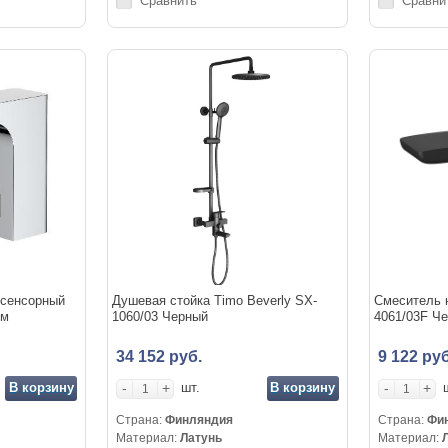
Сравнить
Сравни
 сенсорный
Душевая стойка Timo Beverly SX-
Смеситель н
ом
1060/03 Черный
4061/03F Ч
34 152 руб.
9 122 ру
В корзину
-
+
В корзину
-
+
шт.
Страна:
Финляндия
Страна:
Фи
Материал:
Латунь
Материал: