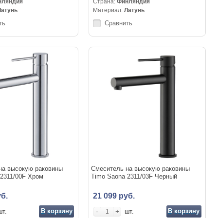
нляндия
Страна:
Финляндия
Латунь
Материал:
Латунь
ть
Сравнить
на высокую раковины
Смеситель на высокую раковины
 2311/00F Хром
Timo Saona 2311/03F Черный
б.
21 099 руб.
В корзину
-
+
В корзину
шт.
шт.