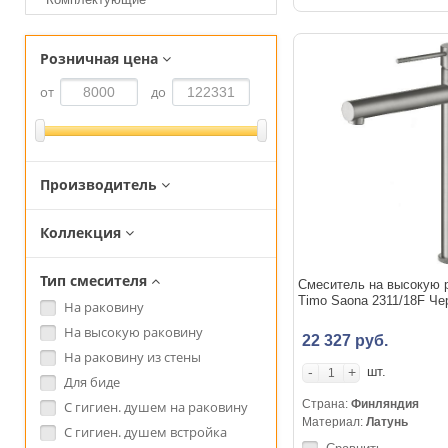
Розничная цена
от
до
Производитель
Коллекция
Тип смесителя
Смеситель на высокую 
Timo Saona 2311/18F Че
На раковину
На высокую раковину
22 327 руб.
На раковину из стены
-
+
шт.
Для биде
Страна:
Финляндия
С гигиен. душем на раковину
Материал:
Латунь
С гигиен. душем встройка