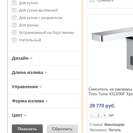
Сравнить
Для кухни
Для кухни вытяжной
Для кухни с родничком
Для ванны
Встраиваемый на борт ванны
Напольный
Дизайн
Длина излива
Управление
Смеситель на раковины
Timo Torne 4313/00F Хр
Форма излива
29 770 руб.
Цвет
-
+
шт.
Страна:
Финляндия
Материал:
Латунь