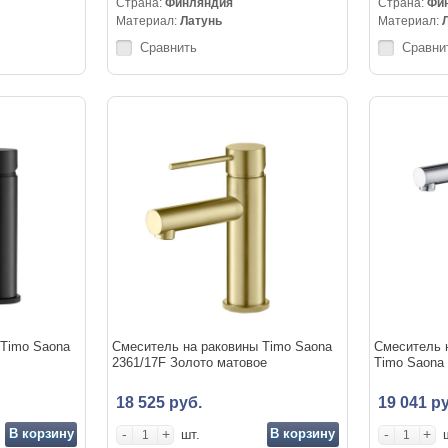
Страна:
Финляндия
Страна:
Фи
Материал:
Латунь
Материал:
Сравнить
Сравни
 Timo Saona
Смеситель на раковины Timo Saona
Смеситель 
2361/17F Золото матовое
Timo Saona
18 525 руб.
19 041 ру
В корзину
-
+
В корзину
-
+
шт.