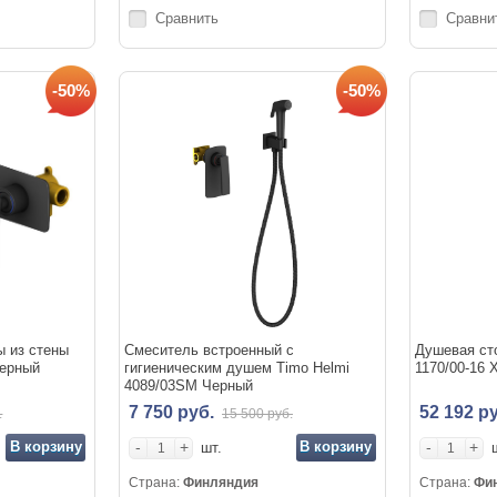
Сравнить
Сравни
-50%
-50%
ы из стены
Смеситель встроенный с
Душевая сто
Черный
гигиеническим душем Timo Helmi
1170/00-16
4089/03SM Черный
7 750 руб.
52 192 ру
.
15 500 руб.
В корзину
-
+
В корзину
-
+
шт.
Страна:
Финляндия
Страна:
Фи