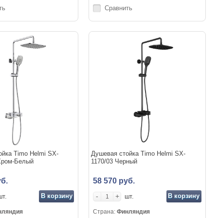
ть
Сравнить
йка Timo Helmi SX-
Душевая стойка Timo Helmi SX-
 Хром-Белый
1170/03 Черный
б.
58 570 руб.
В корзину
-
+
В корзину
шт.
шт.
нляндия
Страна:
Финляндия