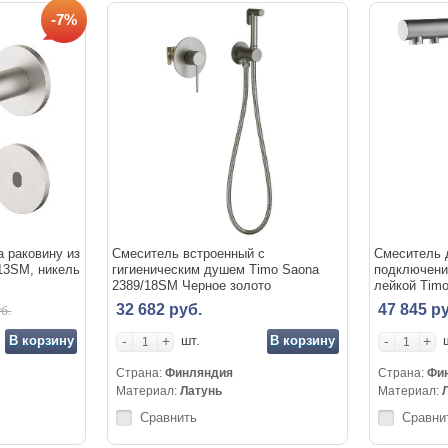
-7%
 раковину из
Смеситель встроенный с
Смеситель 
13SM, никель
гигиеническим душем Timo Saona
подключени
2389/18SM Черное золото
лейкой Timo
золото
32 682 руб.
47 845 ру
б.
В корзину
-
+
В корзину
-
+
шт.
Страна:
Финляндия
Страна:
Фи
Материал:
Латунь
Материал:
Сравнить
Сравни