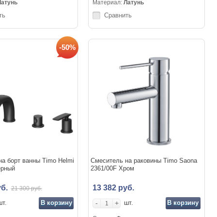
Латунь
Материал:
Латунь
ть
Сравнить
-50%
а борт ванны Timo Helmi
Смеситель на раковины Timo Saona
ерный
2361/00F Хром
уб.
13 382 руб.
21 300 руб.
В корзину
-
+
В корзину
шт.
шт.