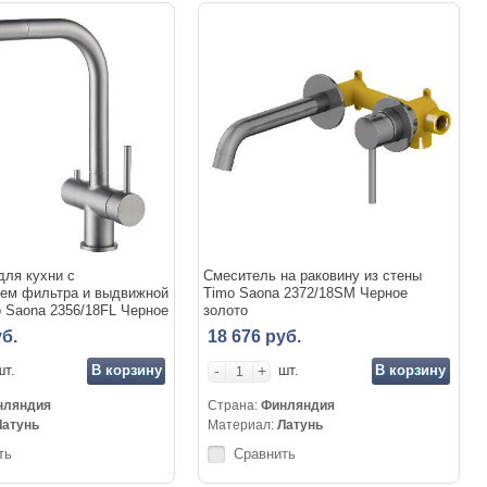
для кухни с
Смеситель на раковину из стены
ем фильтра и выдвижной
Timo Saona 2372/18SM Черное
 Saona 2356/18FL Черное
золото
б.
18 676 руб.
В корзину
-
+
В корзину
шт.
шт.
нляндия
Страна:
Финляндия
Латунь
Материал:
Латунь
ть
Сравнить