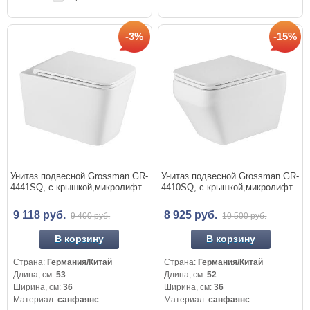
-3%
-15%
Унитаз подвесной Grossman GR-
Унитаз подвесной Grossman GR-
4441SQ, с крышкой,микролифт
4410SQ, с крышкой,микролифт
9 118 руб.
8 925 руб.
9 400 руб.
10 500 руб.
В корзину
В корзину
Страна:
Германия/Китай
Страна:
Германия/Китай
Длина, см:
53
Длина, см:
52
Ширина, см:
36
Ширина, см:
36
Материал:
санфаянс
Материал:
санфаянс