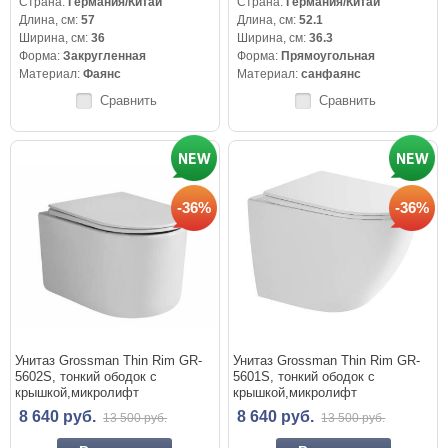
Страна:
Германия/Китай
Страна:
Германия/Китай
Длина, см:
57
Длина, см:
52.1
Ширина, см:
36
Ширина, см:
36.3
Форма:
Закругленная
Форма:
Прямоугольная
Материал:
Фаянс
Материал:
санфаянс
Сравнить
Сравнить
-36%
-36%
Унитаз Grossman Thin Rim GR-
Унитаз Grossman Thin Rim GR-
5602S, тонкий ободок с
5601S, тонкий ободок с
крышкой,микролифт
крышкой,микролифт
8 640 руб.
8 640 руб.
13 500 руб.
13 500 руб.