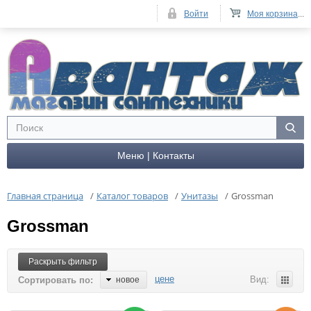
Войти
Моя корзина
...
Меню | Контакты
Главная страница
/
Каталог товаров
/
Унитазы
/
Grossman
Grossman
Раскрыть фильтр
цене
Вид:
Сортировать по:
новое