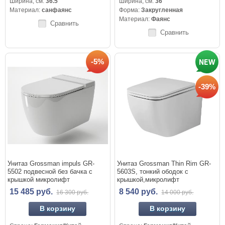
Ширина, см:
36.5
Ширина, см:
36
Материал:
санфаянс
Форма:
Закругленная
Материал:
Фаянс
Сравнить
Сравнить
-5%
-39%
Унитаз Grossman impuls GR-
Унитаз Grossman Thin Rim GR-
5502 подвесной без бачка с
5603S, тонкий ободок с
крышкой микролифт
крышкой,микролифт
15 485 руб.
8 540 руб.
16 300 руб.
14 000 руб.
В корзину
В корзину