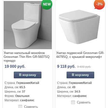
-3%
Унитаз напольный моноблок
Унитаз подвесной Grossman GR-
Grossman Thin Rim GR-5607SQ
4479SQ, с крышкой микролифт
торнадо
19 000 руб.
9 118 руб.
9 400 руб.
В корзину
В корзину
Страна:
Германия/Китай
Страна:
Германия/Китай
Длина, см:
65.5
Длина, см:
49
Ширина, см:
37
Ширина, см:
34.5
Форма:
Овальная
Материал:
санфаянс
Материал:
санфаянс
Сравнить
Сравнить