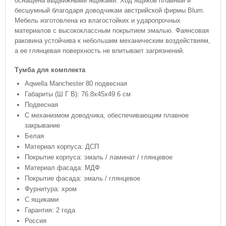
оснащена выдвижными ящиками. Ход ящиков плавный и
бесшумный благодаря доводчикам австрийской фирмы Blum.
Мебель изготовлена из влагостойких и ударопрочных
материалов с высококлассным покрытием эмалью. Фаянсовая
раковина устойчива к небольшим механическим воздействиям,
а ее глянцевая поверхность не впитывает загрязнений.
Тумба для комплекта
Aqwella Manchester 80 подвесная
Габариты (Ш Г В): 76.8x45x49.6 см
Подвесная
С механизмом доводчика, обеспечивающим плавное
закрывание
Белая
Материал корпуса: ДСП
Покрытие корпуса: эмаль / ламинат / глянцевое
Материал фасада: МДФ
Покрытие фасада: эмаль / глянцевое
Фурнитура: хром
С ящиками
Гарантия: 2 года
Россия