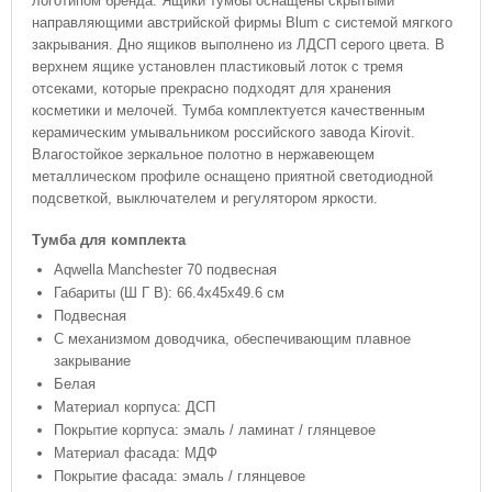
логотипом бренда. Ящики тумбы оснащены скрытыми
направляющими австрийской фирмы Blum с системой мягкого
закрывания. Дно ящиков выполнено из ЛДСП серого цвета. В
верхнем ящике установлен пластиковый лоток с тремя
отсеками, которые прекрасно подходят для хранения
косметики и мелочей. Тумба комплектуется качественным
керамическим умывальником российского завода Kirovit.
Влагостойкое зеркальное полотно в нержавеющем
металлическом профиле оснащено приятной светодиодной
подсветкой, выключателем и регулятором яркости.
Тумба для комплекта
Aqwella Manchester 70 подвесная
Габариты (Ш Г В): 66.4x45x49.6 см
Подвесная
С механизмом доводчика, обеспечивающим плавное
закрывание
Белая
Материал корпуса: ДСП
Покрытие корпуса: эмаль / ламинат / глянцевое
Материал фасада: МДФ
Покрытие фасада: эмаль / глянцевое