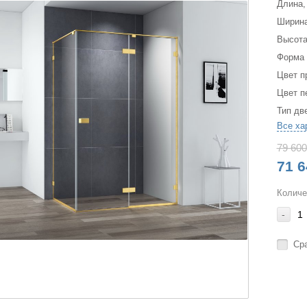
Длина,
Ширина
Высота
Форма
Цвет п
Цвет п
Тип дв
Все ха
79 600
71 6
Количе
-
Ср