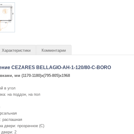
Характеристики
Комментарии
ение CEZARES BELLAGIO-AH-1-120/80-C-BORO
овками, мм
(1170-1180)x(795-805)x1968
й в угол
ка: на поддон, на пол
я
ерсальная
: распашная
а двери: прозрачное (C)
 двери: 2