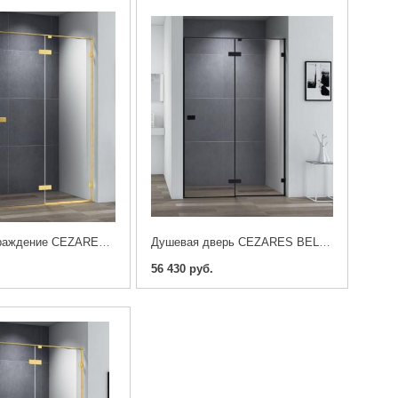
Душевое ограждение CEZARES BELLAGIO-AH-1-140/100-C-BORO
Душевая дверь CEZARES BELLAGIO-B-12-140-C-NERO
56 430 руб.