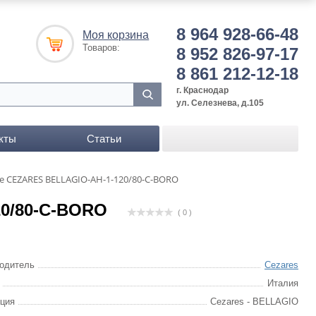
8 964 928-66-48
Моя корзина
Товаров:
8 952 826-97-17
8 861 212-12-18
г. Краснодар
ул. Селезнева, д.105
кты
Статьи
 CEZARES BELLAGIO-AH-1-120/80-C-BORO
0/80-C-BORO
( 0 )
одитель
Cezares
Италия
ция
Cezares - BELLAGIO