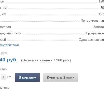
 см
120
, см
80
, см
197
Прямоугольная
рофиля
Золото
ередних стекол
Прозрачные
ерей
Одна распашная
рактеристики
 руб.
40 руб.
(Экономия в цене - 7 960 руб.)
ство
+
шт.
В корзину
Купить в 1 клик
авнить