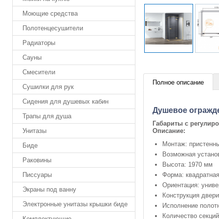
Моющие средства
Полотенцесушители
Радиаторы
Сауны
Смесители
Полное описание
Сушилки для рук
Сидения для душевых кабин
Душевое огражд
Трапы для душа
Габариты с регулир
Описание:
Унитазы
Монтаж: пристенны
Биде
Возможная установ
Раковины
Высота: 1970 мм
Форма: квадратна
Писсуары
Ориентация: унив
Экраны под ванну
Конструкция двери
Электронные унитазы крышки биде
Исполнение полотн
Количество секций
Комплектующие