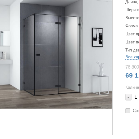
Длина,
Ширина
Высота
Форма
Цвет п
Цвет п
Тип дв
Все ха
76 800
69 1
Количе
-
Ср