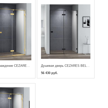
Душевое ограждение CEZARES BELLAGIO-AH-1-140/100-C-BORO
Душевая дверь CEZARES BELLAGIO-B-12-140-C-NERO
56 430 руб.