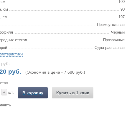
 см
100
, см
90
, см
197
Прямоугольная
рофиля
Черный
ередних стекол
Прозрачные
ерей
Одна распашная
рактеристики
 руб.
20 руб.
(Экономия в цене - 7 680 руб.)
ство
+
шт.
В корзину
Купить в 1 клик
авнить