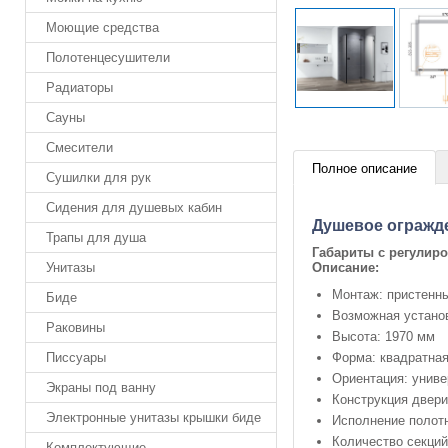
Моющие средства
Полотенцесушители
Радиаторы
Сауны
Смесители
Полное описание
Сушилки для рук
Сидения для душевых кабин
Душевое огражд
Трапы для душа
Габариты с регулир
Описание:
Унитазы
Монтаж: пристенны
Биде
Возможная установ
Раковины
Высота: 1970 мм
Форма: квадратна
Писсуары
Ориентация: унив
Экраны под ванну
Конструкция двери
Электронные унитазы крышки биде
Исполнение полотн
Количество секций
Комплектующие