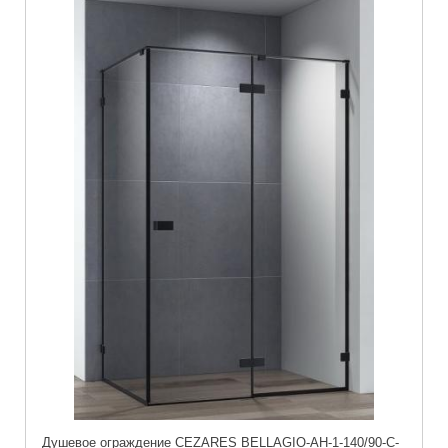
Душевое ограждение CEZARES BELLAGIO-AH-1-140/90-C-