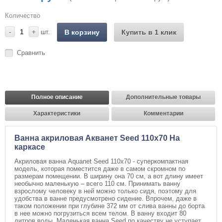
Количество
-
+
шт.
В корзину
Купить в 1 клик
Сравнить
Полное описание
Дополнительные товары
Характеристики
Комментарии
Ванна акриловая Акванет Seed 110x70 На
каркасе
Акриловая ванна Aquanet Seed 110x70 - суперкомпактная
модель, которая поместится даже в самом скромном по
размерам помещении. В ширину она 70 см, а вот длину имеет
необычно маленькую – всего 110 см. Принимать ванну
взрослому человеку в ней можно только сидя, поэтому для
удобства в ванне предусмотрено сидение. Впрочем, даже в
таком положении при глубине 372 мм от слива ванны до борта
в нее можно погрузиться всем телом. В ванну входит 80
литров воды. Маленькая ванна Seed по качеству не уступает