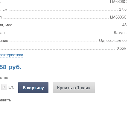
ь
LM6806C
, см
17.6
л
LM6806C
ия, мес
48
иал
Латунь
ение
Однорычажное
Хром
рактеристики
58 руб.
ство
+
шт.
В корзину
Купить в 1 клик
авнить