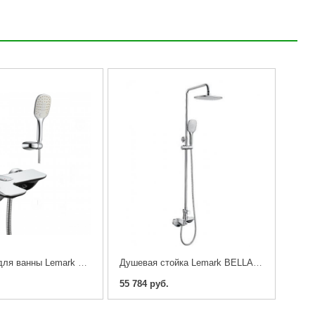
Cмеситель для ванны Lemark Bellario LM6802C
Душевая стойка Lemark BELLARIO LM6862C
55 784 руб.