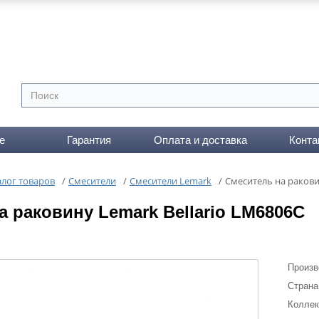
е
Гарантия
Оплата и доставка
Конта
алог товаров
/
Смесители
/
Смесители Lemark
/
Cмеситель на ракови
а раковину Lemark Bellario LM6806C
Произв
Страна
Коллек