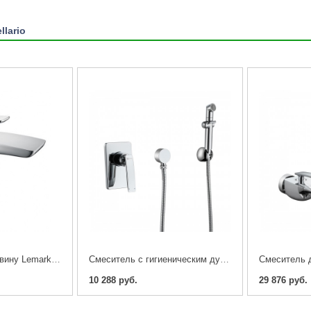
llario
Cмеситель на раковину Lemark Bellario LM6806C
Cмеситель с гигиеническим душем, встраиваемый Lemark Bellario LM6819C
10 288 руб.
29 876 руб.