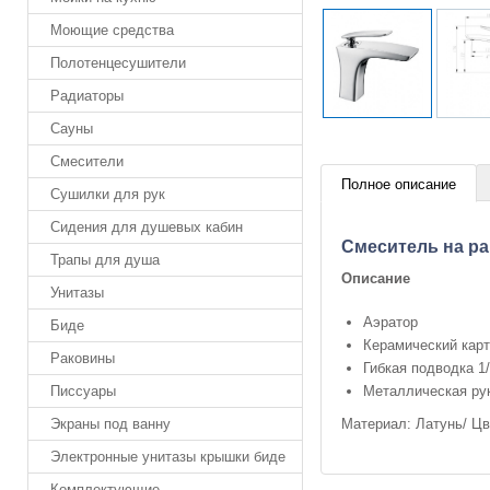
Моющие средства
Полотенцесушители
Радиаторы
Сауны
Смесители
Полное описание
Сушилки для рук
Сидения для душевых кабин
Cмеситель на ра
Трапы для душа
Описание
Унитазы
Аэратор
Биде
Керамический кар
Раковины
Гибкая подводка 1/
Металлическая ру
Писсуары
Материал: Латунь/ Цв
Экраны под ванну
Электронные унитазы крышки биде
Комплектующие