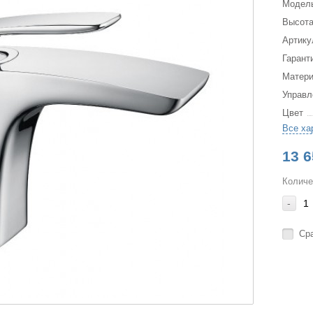
Модел
Высота
Артику
Гарант
Матер
Управл
Цвет
Все ха
13 6
Количе
-
Ср