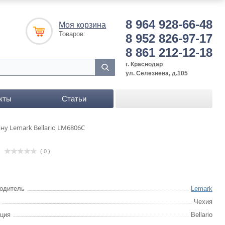
8 964 928-66-48
Моя корзина
Товаров:
8 952 826-97-17
8 861 212-12-18
г. Краснодар
ул. Селезнева, д.105
кты
Статьи
ну Lemark Bellario LM6806C
( 0 )
одитель
Lemark
Чехия
ция
Bellario