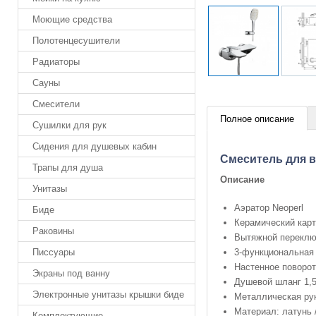
Моющие средства
Полотенцесушители
Радиаторы
Сауны
Смесители
Полное описание
Сушилки для рук
Сидения для душевых кабин
Cмеситель для в
Трапы для душа
Описание
Унитазы
Аэратор Neoperl
Биде
Керамический кар
Раковины
Вытяжной переклю
3-функциональная
Писсуары
Настенное поворот
Экраны под ванну
Душевой шланг 1,
Электронные унитазы крышки биде
Металлическая ру
Материал: латунь 
Комплектующие