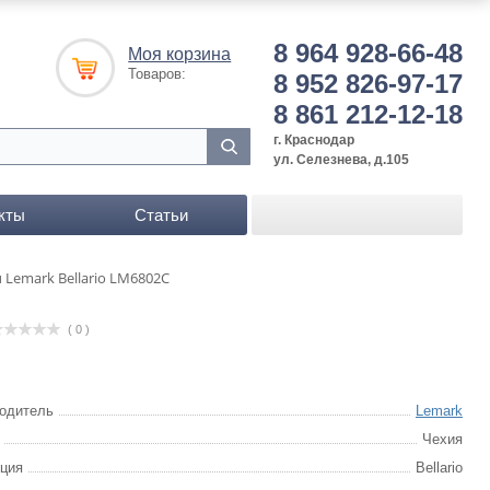
8 964 928-66-48
Моя корзина
Товаров:
8 952 826-97-17
8 861 212-12-18
г. Краснодар
ул. Селезнева, д.105
кты
Статьи
 Lemark Bellario LM6802C
( 0 )
одитель
Lemark
Чехия
ция
Bellario