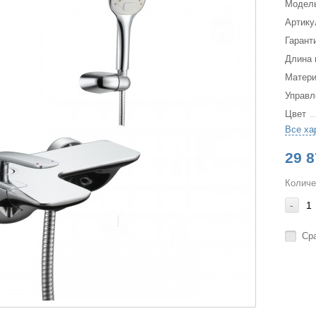
Модел
Артику
Гарант
Длина 
Матер
Управл
Цвет
Все ха
29 8
Количе
-
Ср