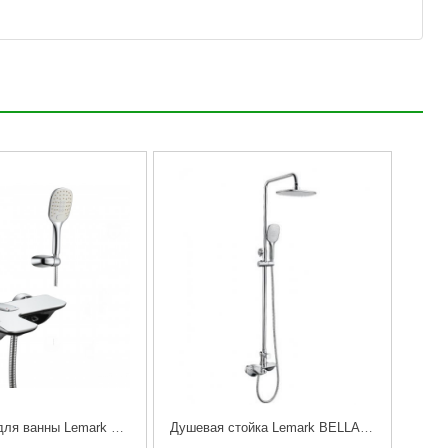
Cмеситель для ванны Lemark Bellario LM6802C
Душевая стойка Lemark BELLARIO LM6862C