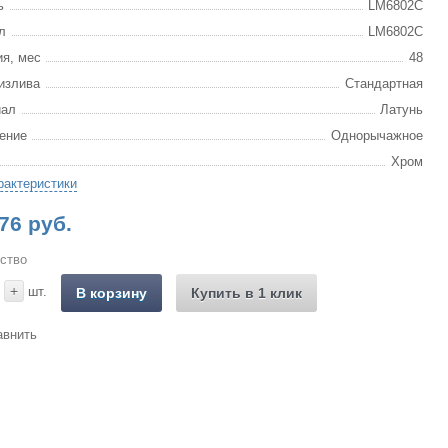
ь
LM6802C
л
LM6802C
ия, мес
48
излива
Стандартная
иал
Латунь
ение
Однорычажное
Хром
рактеристики
76 руб.
ство
+
шт.
В корзину
Купить в 1 клик
авнить