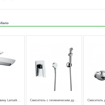
llario
Cмеситель на раковину Lemark Bellario LM6806C
Cмеситель с гигиеническим душем, встраиваемый Lemark Bellario LM6819C