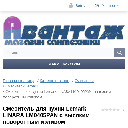
Войти
Моя корзина
...
Меню | Контакты
Главная страница
/
Каталог товаров
/
Смесители
/
Смесители Lemark
/
Cмеситель для кухни Lemark LINARA LM0405PAN с высоким
поворотным изливом
Cмеситель для кухни Lemark
( 0 )
LINARA LM0405PAN с высоким
поворотным изливом