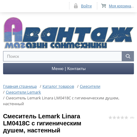
Войти
Моя корзина
...
Меню | Контакты
Главная страница
/
Каталог товаров
/
Смесители
/
Смесители Lemark
/
Cмеситель Lemark Linara LM0418C с гигиеническим душем,
настенный
Cмеситель Lemark Linara
( 0 )
LM0418C с гигиеническим
душем, настенный