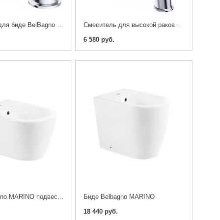
Смеситель для биде BelBagno MARINO-BD-CRM-W0
Смеситель для высокой раковины BelBagno MARINO-LMC-CRM-W0
6 580 руб.
Биде Belbagno MARINO подвесное
Биде Belbagno MARINO
18 440 руб.