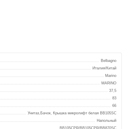
Belbagno
Италия/Китай
Marino
MARINO
37,5
83
66
Унитаз,Бачок, Крышка микролифт белая BB105SC
Напольный
BB105CPR/BB105CPR/BB870SC