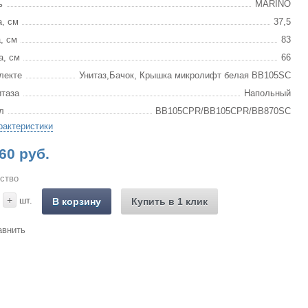
ь
MARINO
, см
37,5
, см
83
а, см
66
лекте
Унитаз,Бачок, Крышка микролифт белая BB105SC
итаза
Напольный
л
BB105CPR/BB105CPR/BB870SC
рактеристики
60 руб.
ство
+
шт.
В корзину
Купить в 1 клик
авнить