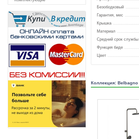
Безободковый
Гарантия, мес
Крышка
Материал
Средний срок службы
Функция биде
Цвет
Коллекция: Belbagno