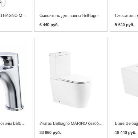
Душевая стойка BELBAGNO MARINO-DOCM-CRM
Смеситель для ванны BelBagno MARINO-VASM-CRM
6 440 руб.
5 640 руб.
Смеситель для раковины BelBagno MARINO-LVM-CRM-W0
Унитаз Belbagno MARINO безободковый с микролифтом
33 860 руб.
18 440 руб.