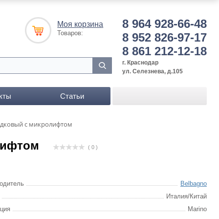
8 964 928-66-48
Моя корзина
Товаров:
8 952 826-97-17
8 861 212-12-18
г. Краснодар
ул. Селезнева, д.105
кты
Статьи
одковый с микролифтом
лифтом
( 0 )
одитель
Belbagno
Италия/Китай
ция
Marino