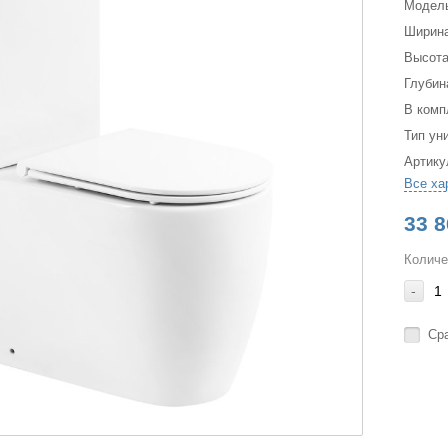
Модел
Ширина
Высота
Глубин
В комп
Тип ун
Артику
Все ха
33 8
Количе
-
Ср