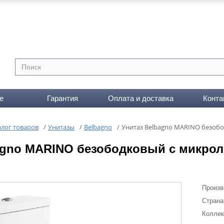
е
Гарантия
Оплата и доставка
Конта
алог товаров
/
Унитазы
/
Belbagno
/
Унитаз Belbagno MARINO безоб
agno MARINO безободковый с микро
Произв
Страна
Коллек