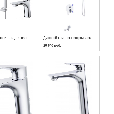
Комплетк смеситель для ванной BelBagno MARINO-VASM/LVM-CRM, хром
Душевой комплект встраиваемый BELBAGNO MARINO-VDSET-CRM
20 640 руб.