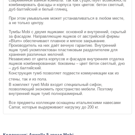
современной ванной комнаты. Так как существует возможность
комбинировать фасады и корпуса трех цветов: бетон светлый,
дуб балтийский и белый глянец.
При этом умывальник может устанавливаться в любом месте,
а не только центру.
Тумбы Mobi c двумя ящиками: основной и внутренний, скрытый
за фасадом. Направляющие ящиков от австрийской фирмы
«Blum» обеспечивают плавное и мягкое закрывание.
Производитель на них даёт вечную гарантию. Внутренний
ящик тумб укомплектован пластиковым разделителем для
хранения различных мелочей.
Независимо от цвета корпусов и фасадов внутренняя отделка
ящиков комбинированная: боковины – цвет бетон светлый, дно
– дуб балтийский.
Конструкция тумб позволяет подвести коммуникации как из
стены, так и из пола.
В комплект тумб Mobi входит специальный сифон,
позволяющий экономить пространство мебели. Поэтому
внутренний ящик тумб полноразмерный.
Все предметы коллекции оснащены итальянскими навесами
Camar, которые выдерживают нагрузку до 200 кг.
Коллекция: Aqwella 5 звезд Mobi