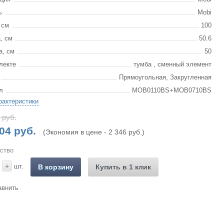
ь
Mobi
 см
100
, см
50.6
а, см
50
лекте
тумба , сменный элемент
Прямоугольная, Закругленная
л
MOB0110BS+MOB0710BS
рактеристики
 руб.
04 руб.
(Экономия в цене - 2 346 руб.)
ство
+
шт.
В корзину
Купить в 1 клик
авнить