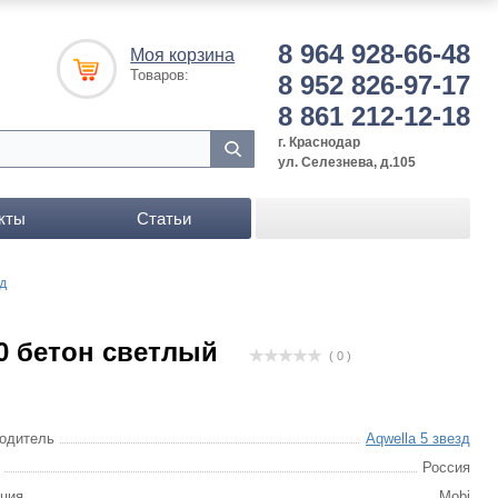
8 964 928-66-48
Моя корзина
Товаров:
8 952 826-97-17
8 861 212-12-18
г. Краснодар
ул. Селезнева, д.105
кты
Статьи
д
0 бетон светлый
( 0 )
одитель
Aqwella 5 звезд
Россия
ция
Mobi