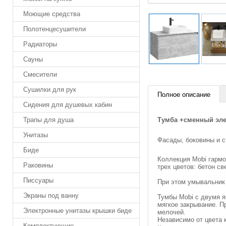
Моющие средства
Полотенцесушители
Радиаторы
Сауны
Смесители
Сушилки для рук
Полное описание
Сидения для душевых кабин
Тумба +сменный элем
Трапы для душа
Унитазы
Фасады, боковины и 
Биде
Коллекция Mobi гармо
Раковины
трех цветов: бетон св
Писсуары
При этом умывальник 
Экраны под ванну
Тумбы Mobi c двумя 
мягкое закрывание. П
Электронные унитазы крышки биде
мелочей.
Независимо от цвета 
Комплектующие