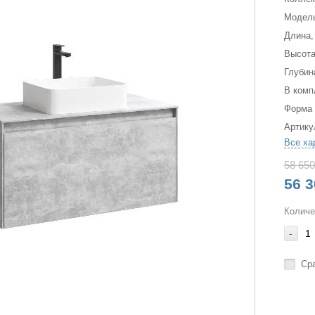
Модел
Длина,
Высота
Глубин
В комп
Форма
Артику
Все ха
58 650
56 3
Количе
-
Ср