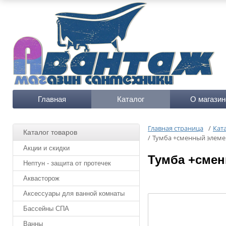
Главная
Каталог
О магазин
Главная страница
/
Кат
Каталог товаров
/
Тумба +сменный элемен
Акции и скидки
Тумба +смен
Нептун - защита от протечек
Аквасторож
Аксессуары для ванной комнаты
Бассейны СПА
Ванны