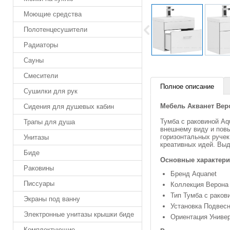
Моющие средства
Полотенцесушители
Радиаторы
Сауны
Смесители
Полное описание
Сушилки для рук
Мебель Акванет Веро
Сидения для душевых кабин
Тумба с раковиной Aq
Трапы для душа
внешнему виду и пов
горизонтальных ручек
Унитазы
креативных идей. Вы
Биде
Основные характери
Раковины
Бренд Aquanet
Писсуары
Коллекция Верона
Тип Тумба с раков
Экраны под ванну
Установка Подвес
Электронные унитазы крышки биде
Ориентация Униве
Комплектующие