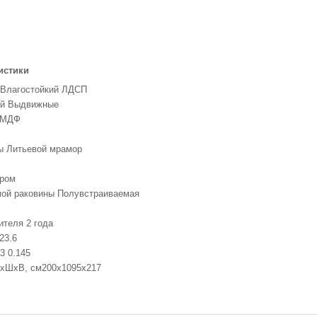
истики
 Влагостойкий ЛДСП
ей Выдвижные
 МДФ
ы Литьевой мрамор
Хром
мой раковины Полувстраиваемая
ителя 2 года
23.6
3 0.145
ДxШxВ, см200x1095x217