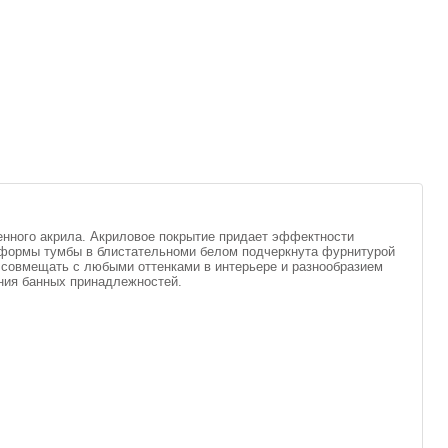
венного акрила. Акриловое покрытие придает эффектности
 формы тумбы в блистательноми белом подчеркнута фурнитурой
 совмещать с любыми оттенками в интерьере и разнообразием
ния банных принадлежностей.