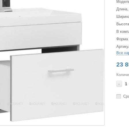
Модел
Длина,
Ширина
Высота
В комп
Форма
Артику
Все ха
23 8
Количе
-
Ср