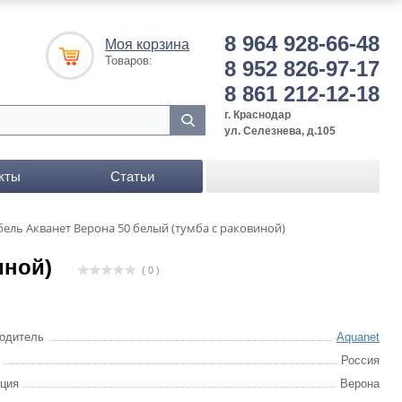
8 964 928-66-48
Моя корзина
Товаров:
8 952 826-97-17
8 861 212-12-18
г. Краснодар
ул. Селезнева, д.105
кты
Статьи
ель Акванет Верона 50 белый (тумба с раковиной)
иной)
( 0 )
одитель
Aquanet
Россия
ция
Верона