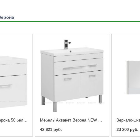
Верона
Мебель Акванет Верона 50 белый (тумба с раковиной)
Мебель Акванет Верона NEW 90 напольная 1 ящик 2 дверцы (тумба с раковиной)
42 821 руб.
23 200 руб.