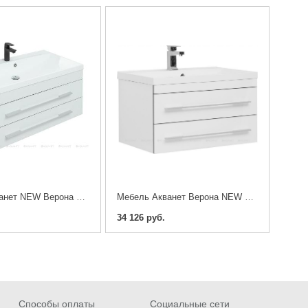
Мебель Акванет NEW Верона 90 (тумба с раковиной),белый матовый
Мебель Акванет Верона NEW 75 (тумба с раковиной), белый матовый
34 126 руб.
Cпособы оплаты
Социальные сети