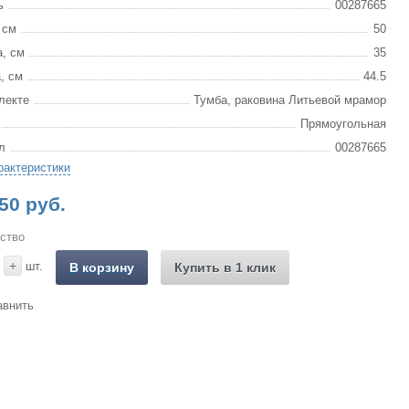
ь
00287665
 см
50
, см
35
, см
44.5
лекте
Тумба, раковина Литьевой мрамор
Прямоугольная
л
00287665
рактеристики
50 руб.
ство
+
шт.
В корзину
Купить в 1 клик
авнить