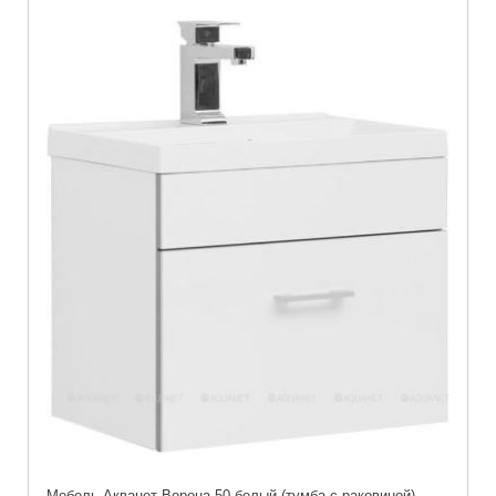
Мебель Акванет Верона 50 белый (тумба с раковиной)