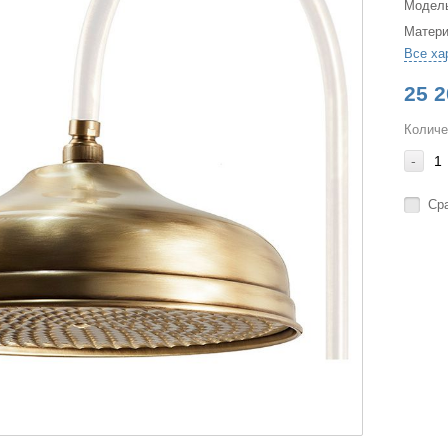
Модел
Матер
Все ха
25 2
Количе
-
Ср