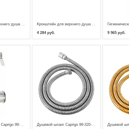
Кронштейн для верхнего душа Caprigo 99-112-vot
Кронштейн для верхнего душа Caprigo 99-111-crm
4 284 руб.
9 965 руб.
Гигиенический душ Caprigo 99-063-crm
Душевой шланг Caprigo 99-320-crm 200 см