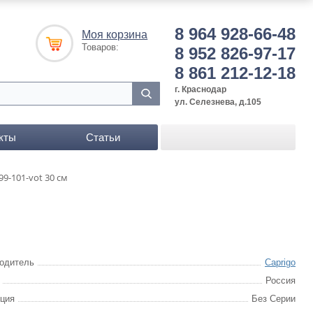
8 964 928-66-48
Моя корзина
Товаров:
8 952 826-97-17
8 861 212-12-18
г. Краснодар
ул. Селезнева, д.105
кты
Статьи
9-101-vot 30 см
одитель
Caprigo
Россия
ция
Без Серии