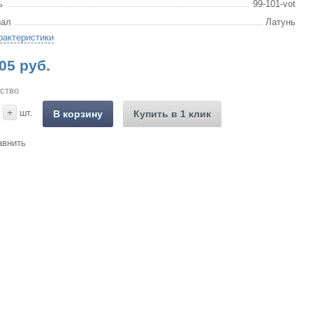
ь
99-101-vot
иал
Латунь
рактеристики
05 руб.
ство
+
шт.
В корзину
Купить в 1 клик
авнить