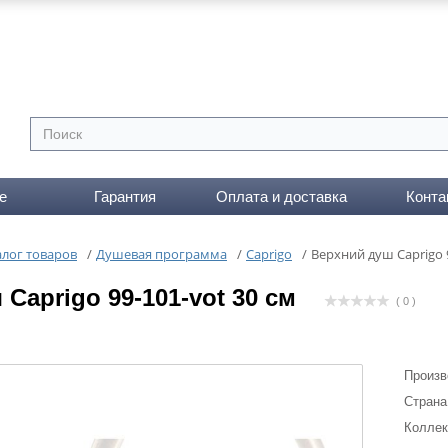
е
Гарантия
Оплата и доставка
Конта
алог товаров
/
Душевая программа
/
Caprigo
/
Верхний душ Caprigo 9
Caprigo 99-101-vot 30 см
( 0 )
Произв
Страна
Коллек