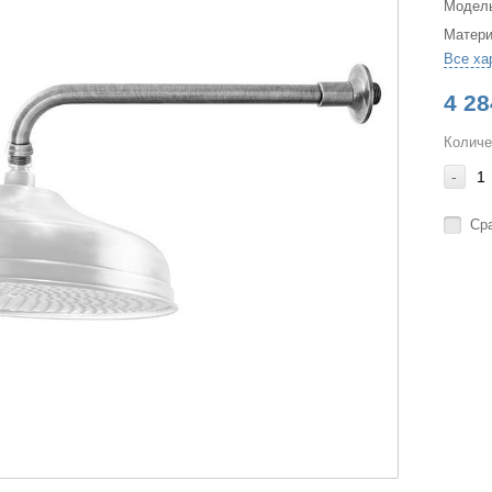
Модел
Матер
Все ха
4 28
Количе
-
Ср