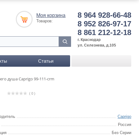
8 964 928-66-48
Моя корзина
Товаров:
8 952 826-97-17
8 861 212-12-18
г. Краснодар
ул. Селезнева, д.105
кты
Статьи
го душа Caprigo 99-111-crm
( 0 )
одитель
Caprigo
Россия
ция
Без Серии