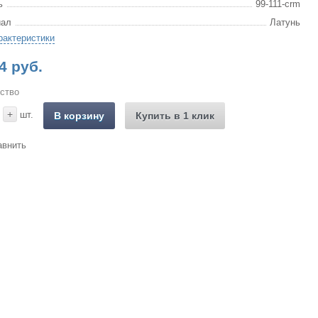
ь
99-111-crm
иал
Латунь
рактеристики
4 руб.
ство
+
шт.
В корзину
Купить в 1 клик
авнить