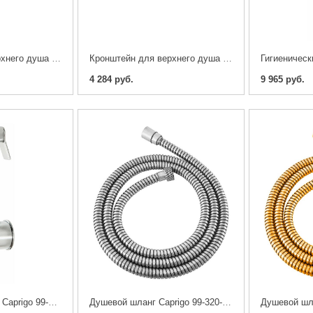
Кронштейн для верхнего душа Caprigo 99-112-vot
Кронштейн для верхнего душа Caprigo 99-111-crm
4 284 руб.
9 965 руб.
Гигиенический душ Caprigo 99-063-crm
Душевой шланг Caprigo 99-320-crm 200 см