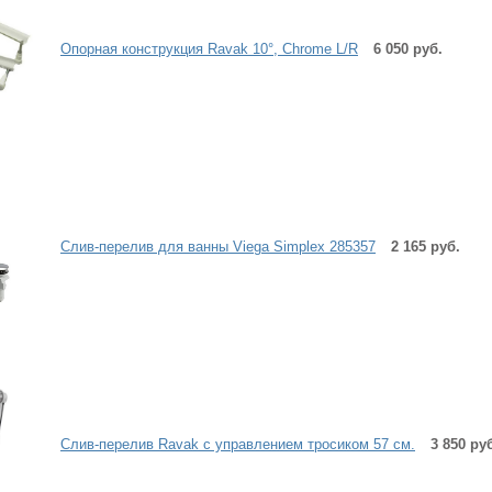
Опоpная констpукция Ravak 10°, Chrome L/R
6 050 руб.
Слив-перелив для ванны Viega Simplex 285357
2 165 руб.
Слив-перелив Ravak с управлением тросиком 57 см.
3 850 ру