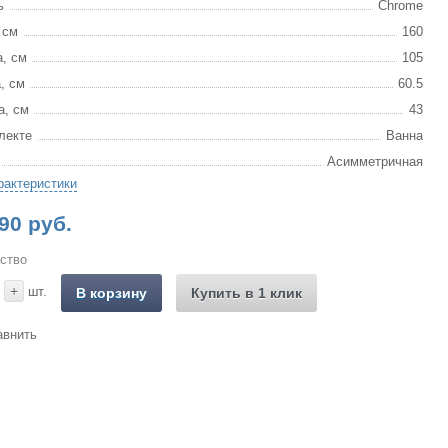
ь
Chrome
 см
160
, см
105
, см
60.5
а, см
43
лекте
Ванна
Асимметричная
рактеристики
90 руб.
ство
+
шт.
В корзину
Купить в 1 клик
авнить