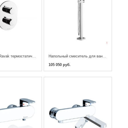
Смеситель Ravak термостатический скрытого монтажа Chrome c переключателем
Напольный смеситель для ванны Ravak Chrome
105 050 руб.