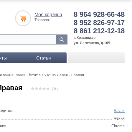
8 964 928-66-48
Моя корзина
Товаров:
8 952 826-97-17
8 861 212-12-18
г. Краснодар
ул. Селезнева, д.105
кты
Статьи
я ванна RAVAK Chrome 160х105 Левая - Правая
Правая
( 0 )
одитель
Ravak
Чехия
ция
Chrome