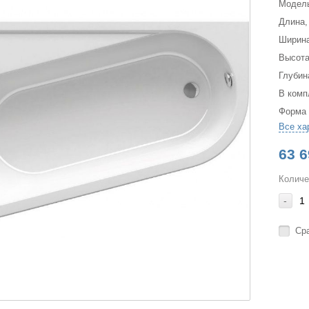
Модел
Длина,
Ширина
Высота
Глубин
В комп
Форма
Все ха
63 6
Количе
-
Ср