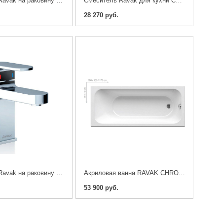
Смеситель Ravak на раковину Chrome скрытого монтажа с R-box
Смеситель Ravak для кухни Chrome
28 270 руб.
Смеситель Ravak на раковину Chrome
Акриловая ванна RAVAK CHROME 170x75
53 900 руб.