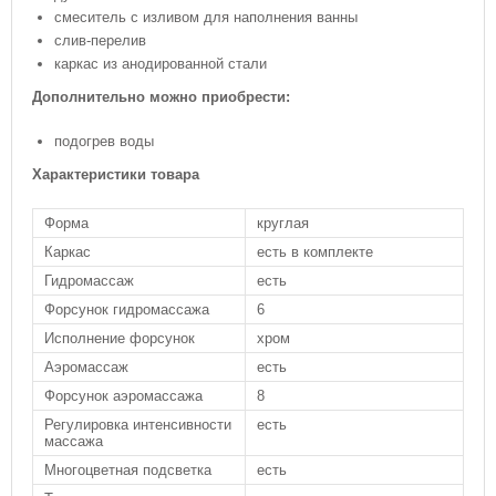
смеситель с изливом для наполнения ванны
слив-перелив
каркас из анодированной стали
Дополнительно можно приобрести:
подогрев воды
Характеристики товара
Форма
круглая
Каркас
есть в комплекте
Гидромассаж
есть
Форсунок гидромассажа
6
Исполнение форсунок
хром
Аэромассаж
есть
Форсунок аэромассажа
8
Регулировка интенсивности
есть
массажа
Многоцветная подсветка
есть