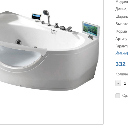
Модел
Длина,
Ширина
Высота
Форма
Артику
Гарант
Все ха
332 
Количе
-
Ср