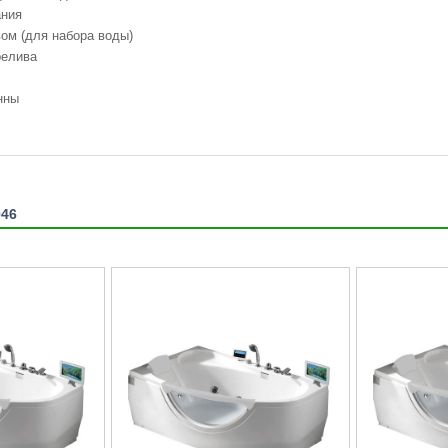
ания
ом (для набора воды)
релива
нны
046