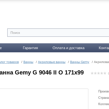
е
Гарантия
Оплата и доставка
Конта
алог товаров
/
Ванны
/
Акриловые ванны
/
Ванны Gemy
/
Акриловая
нна Gemy G 9046 II O 171x99
(
Произв
Страна
Коллек