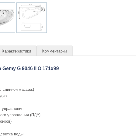
Характеристики
Комментарии
Gemy G 9046 II O 171x99
с спинной массаж)
адио
т управления
ого управления (ПДУ)
онков)
дсветка воды