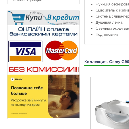
Функция озониров
Смеситель с излив
Система слива-пе
Душевая лейка
Съемный экран ва
Подголовник
Коллекция: Gemy G9