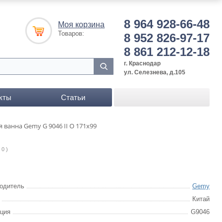
8 964 928-66-48
Моя корзина
Товаров:
8 952 826-97-17
8 861 212-12-18
г. Краснодар
ул. Селезнева, д.105
кты
Статьи
 ванна Gemy G 9046 II O 171x99
 0 )
одитель
Gemy
Китай
ция
G9046