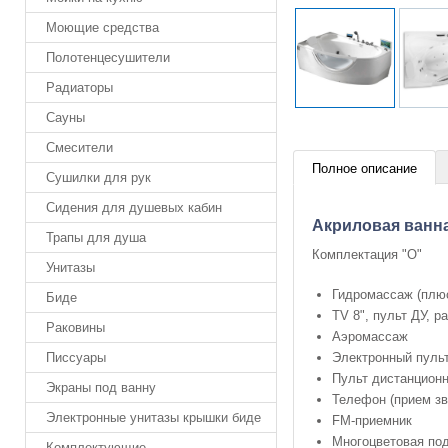
Моющие средства
Полотенцесушители
Радиаторы
Сауны
Смесители
Полное описание
Сушилки для рук
Сидения для душевых кабин
Акриловая ванна 
Трапы для душа
Комплектация "О"
Унитазы
Гидромассаж (плю
Биде
TV 8", пульт ДУ, р
Раковины
Аэромассаж
Электронный пуль
Писсуары
Пульт дистанционн
Экраны под ванну
Телефон (прием зв
Электронные унитазы крышки биде
FM-приемник
Многоцветовая по
Комплектующие