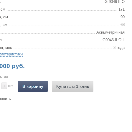
ь
G 9046 II O
 см
171
, см
99
, см
68
Асимметричная
л
G9046-II O L
ия, мес
3 года
рактеристики
000 руб.
ство
+
шт.
В корзину
Купить в 1 клик
авнить