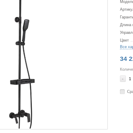
Модел
Артику
Гарант
Длина 
Управл
Цвет
Все ха
34 2
Количе
-
Ср