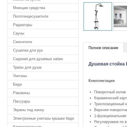
Моющие средства
Полотенцесушители
Радиаторы
Сауны
Смесители
Полное описание
Сушилки для рук
Сидения для душевых кабин
Душевая стойка 
Трапы для душа
Унитазы
Комплектация
Биде
Поворотный излив 
Раковины
Керамический кар
Писсуары
Трехпозиционный к
Верхняя поворотн
Экраны под ванну
1-функциональная
Электронные унитазы крышки биде
Регулируемое по в
Комплектующие