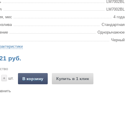
ь
LM7002BL
л
LM7002BL
ия, мес
4 года
излива
Стандартная
ение
Однорычажное
Черный
рактеристики
21 руб.
ство
+
шт.
В корзину
Купить в 1 клик
авнить