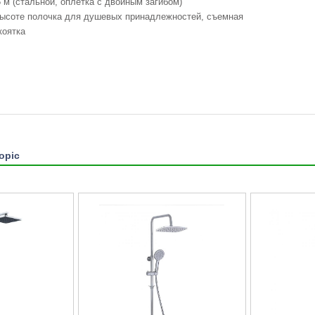
 м (стальной, оплетка с двойным загибом)
высоте полочка для душевых принадлежностей, съемная
коятка
opic