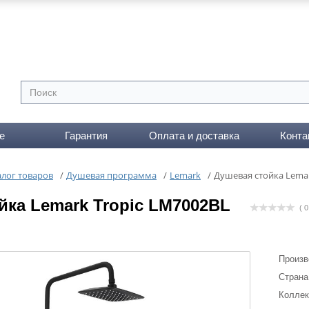
е
Гарантия
Оплата и доставка
Конта
алог товаров
/
Душевая программа
/
Lemark
/
Душевая стойка Lemar
йка Lemark Tropic LM7002BL
( 0
Произв
Страна
Коллек