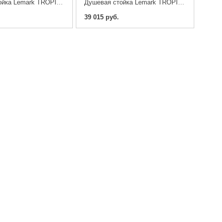
Душевая стойка Lemark TROPIC LM7007C
Душевая стойка Lemark TROPIC LM7004C
39 015 руб.