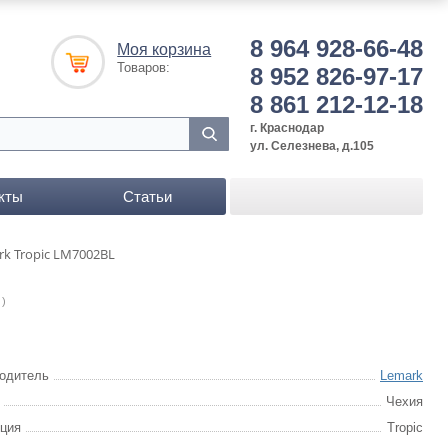
8 964 928-66-48
Моя корзина
Товаров:
8 952 826-97-17
8 861 212-12-18
г. Краснодар
ул. Селезнева, д.105
кты
Статьи
k Tropic LM7002BL
 )
одитель
Lemark
Чехия
ция
Tropic