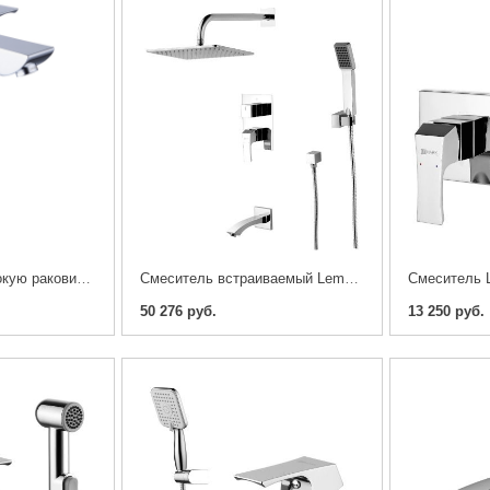
Cмеситель на высокую раковину Lemark Unit LM4509C
Cмеситель встраиваемый Lemark UNIT LM4522C
50 276 руб.
13 250 руб.