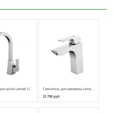
Cмеситель для кухни Lemark UNIT LM4555C
Cмеситель для раковины Lemark Unit LM4537C
11 790 руб.