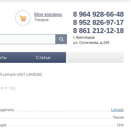
8 964 928-66-48
Моя корзина
Товаров:
8 952 826-97-17
8 861 212-12-18
г. Краснодар
ул. Селезнева, д.105
кты
Статьи
й Lemark UNIT LM4526C
( 0 )
одитель
Lemark
Чехия
ция
Unit