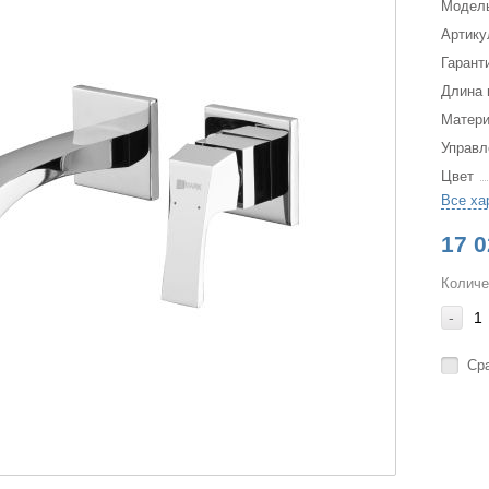
Модел
Артику
Гарант
Длина 
Матер
Управл
Цвет
Все ха
17 0
Количе
-
Ср