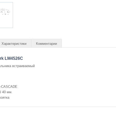
Характеристики
Комментарии
rk LM4526C
льника встраиваемый
L-CASCADE
l 40 мм.
коятка