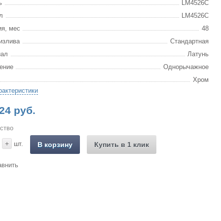
ь
LM4526C
л
LM4526C
ия, мес
48
излива
Стандартная
иал
Латунь
ение
Однорычажное
Хром
рактеристики
24 руб.
ство
+
шт.
В корзину
Купить в 1 клик
авнить