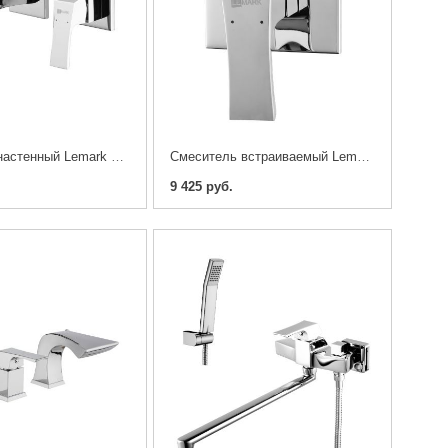
Cмеситель настенный Lemark UNIT LM4526C
Cмеситель встраиваемый Lemark UNIT LM4523C
9 425 руб.