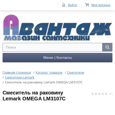
Войти
Моя корзина
...
Меню | Контакты
Главная страница
/
Каталог товаров
/
Смесители
/
Смесители Lemark
/
Cмеситель на раковину Lemark OMEGA LM3107C
Cмеситель на раковину
( 0 )
Lemark OMEGA LM3107C