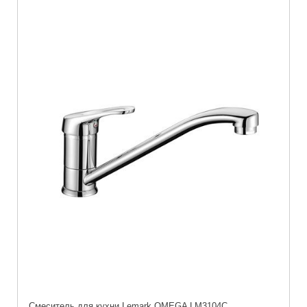
Cмеситель для кухни Lemark OMEGA LM3104C