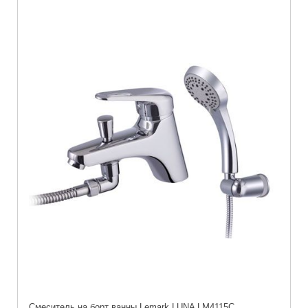
Cмеситель на борт ванны Lemark LUNA LM4115C