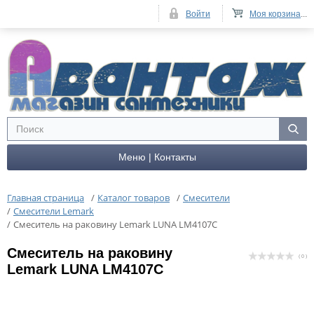
Войти
Моя корзина
...
Меню | Контакты
Главная страница
/
Каталог товаров
/
Смесители
/
Смесители Lemark
/
Cмеситель на раковину Lemark LUNA LM4107C
Cмеситель на раковину
( 0 )
Lemark LUNA LM4107C