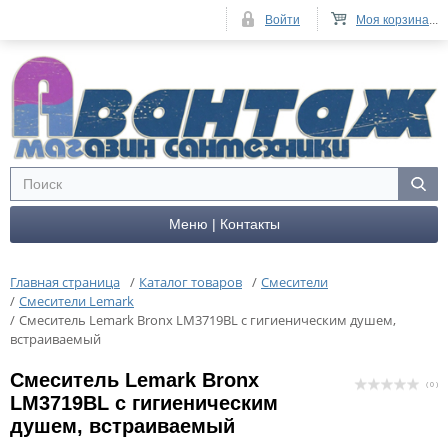
Войти
Моя корзина
...
Меню | Контакты
Главная страница
/
Каталог товаров
/
Смесители
/
Смесители Lemark
/
Cмеситель Lemark Bronx LM3719BL с гигиеническим душем,
встраиваемый
Cмеситель Lemark Bronx
( 0 )
LM3719BL с гигиеническим
душем, встраиваемый