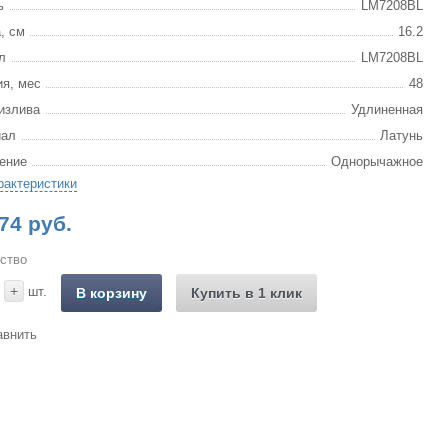
ь
LM7208BL
, см
16.2
л
LM7208BL
ия, мес
48
излива
Удлиненная
иал
Латунь
ение
Однорычажное
рактеристики
74 руб.
ство
+
шт.
В корзину
Купить в 1 клик
авнить