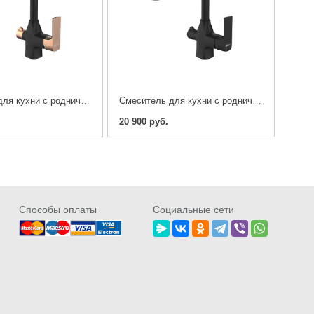
Cмеситель для кухни с родничком Lemark Ursus LM7261BLR
Cмеситель для кухни с родничком Lemark Ursus LM7261BL
20 900 руб.
Cпособы оплаты
Социальные сети