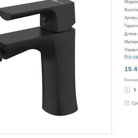
Модел
Высота
Артику
Гарант
Длина 
Матер
Управл
Все ха
15 4
Количе
-
Ср