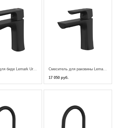
Cмеситель для биде Lemark Ursus LM7208BL
Cмеситель для раковины Lemark Ursus LM7206BL
17 050 руб.