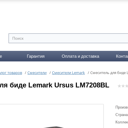
е
Гарантия
Оплата и доставка
Конта
алог товаров
/
Смесители
/
Смесители Lemark
/
Cмеситель для биде 
ля биде Lemark Ursus LM7208BL
Произв
Страна
Коллек