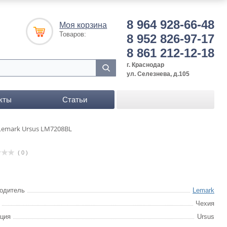
8 964 928-66-48
Моя корзина
Товаров:
8 952 826-97-17
8 861 212-12-18
г. Краснодар
ул. Селезнева, д.105
кты
Статьи
Lemark Ursus LM7208BL
( 0 )
одитель
Lemark
Чехия
ция
Ursus