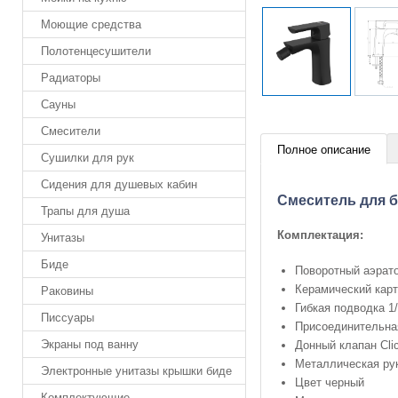
Моющие средства
Полотенцесушители
Радиаторы
Сауны
Смесители
Полное описание
Сушилки для рук
Сидения для душевых кабин
Cмеситель для б
Трапы для душа
Комплектация:
Унитазы
Биде
Поворотный аэрато
Керамический кар
Раковины
Гибкая подводка 1/
Писсуары
Присоединительная
Экраны под ванну
Донный клапан Clic
Металлическая ру
Электронные унитазы крышки биде
Цвет черный
Комплектующие