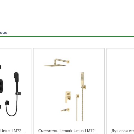
rsus
Смеситель Lemark Ursus LM7242BL для ванны и душа, встраиваемый, термостат
Смеситель Lemark Ursus LM7222BG для ванны и душа, встраиваемый, брашированное золото