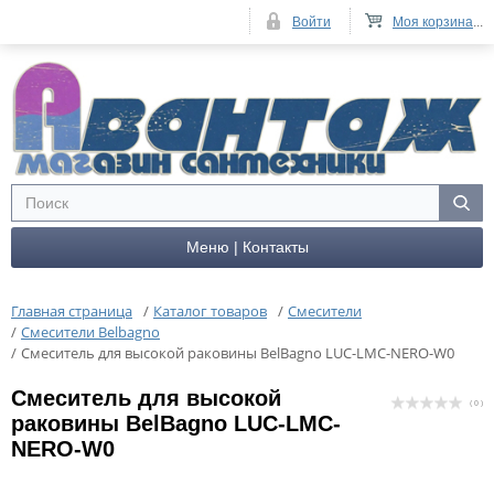
Войти
Моя корзина
...
Меню | Контакты
Главная страница
/
Каталог товаров
/
Смесители
/
Смесители Belbagno
/
Смеситель для высокой раковины BelBagno LUC-LMC-NERO-W0
Смеситель для высокой
( 0 )
раковины BelBagno LUC-LMC-
NERO-W0