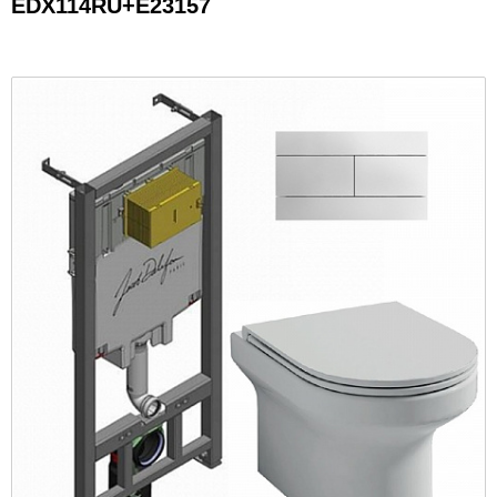
EDX114RU+E23157