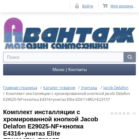
Войти
Моя корзина
...
Меню | Контакты
Главная страница
/
Каталог товаров
/
Унитазы
/
Jacob Delafon
/
Комплект инсталляции с хромированной кнопкой Jacob Delafon
E29025-NF+кнопка E4316+унитаз Elite EDX114RU+E23157
Комплект инсталляции с
( 0 )
хромированной кнопкой Jacob
Delafon E29025-NF+кнопка
E4316+унитаз Elite