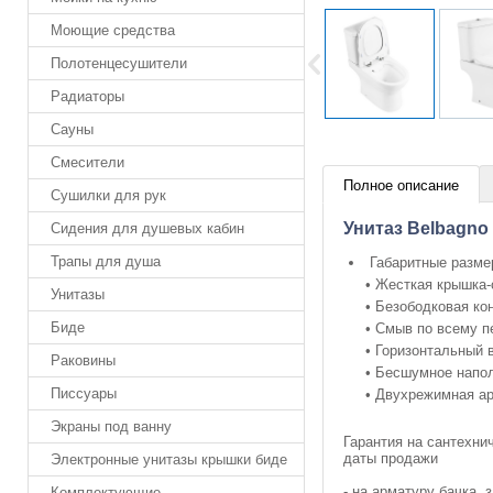
Моющие средства
Полотенцесушители
Радиаторы
Сауны
Смесители
Полное описание
Сушилки для рук
Унитаз Belbagn
Сидения для душевых кабин
Трапы для душа
Габаритные разме
• Жесткая крышка-
Унитазы
• Безободковая ко
Биде
• Смыв по всему п
• Горизонтальный 
Раковины
• Бесшумное напол
Писсуары
• Двухрежимная ар
Экраны под ванну
Гарантия на сантехни
даты продажи
Электронные унитазы крышки биде
- на арматуру бачка,
Комплектующие