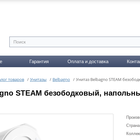
е
Гарантия
Оплата и доставка
Конта
алог товаров
/
Унитазы
/
Belbagno
/
Унитаз Belbagno STEAM безобод
agno STEAM безободковый, напольн
Произв
Страна
Коллек