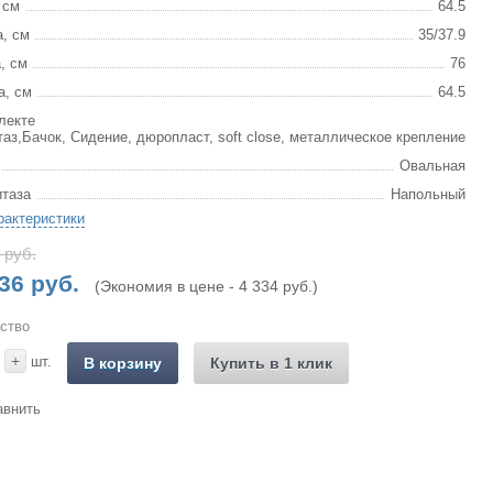
 см
64.5
, см
35/37.9
, см
76
а, см
64.5
лекте
таз,Бачок, Сидение, дюропласт, soft close, металлическое крепление
Овальная
итаза
Напольный
рактеристики
 руб.
36 руб.
(Экономия в цене - 4 334 руб.)
ство
+
шт.
В корзину
Купить в 1 клик
авнить