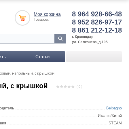
8 964 928-66-48
Моя корзина
Товаров:
8 952 826-97-17
8 861 212-12-18
г. Краснодар
ул. Селезнева, д.105
кты
Статьи
ковый, напольный, с крышкой
ый, с крышкой
( 0 )
одитель
Belbagno
Италия/Китай
ция
STEAM