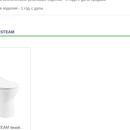
е изделия - 1 год с даты
o STEAM
Унитаз Belbagno STEAM безободковый, напольный, с крышкой