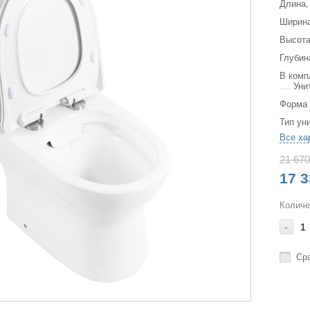
Длина,
Ширина
Высота
Глубин
В комп
Уни
Форма
Тип ун
Все ха
21 670
17 3
Количе
-
Ср