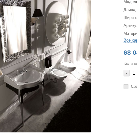
Модел
Длина,
Ширина
Артику
Матер
Все ха
68 0
Количе
-
Ср