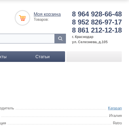
8 964 928-66-48
Моя корзина
Товаров:
8 952 826-97-17
8 861 212-12-18
г. Краснодар
ул. Селезнева, д.105
кты
Статьи
одитель
Kerasan
Италия
ция
Retro