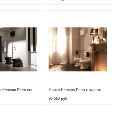
Ретро унитаз Kerasan Retro высокий бачок черный хром
Унитаз Kerasan Retro к высокому бачку, хром,бронза,золото
.
90 563 руб.