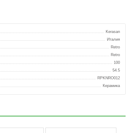
Kerasan
Италия
Retro
Retro
100
54.5
RPKNRO012
Керамика