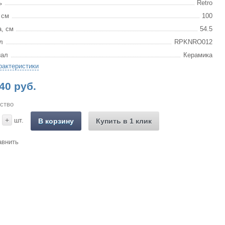
ь
Retro
 см
100
, см
54.5
л
RPKNRO012
иал
Керамика
рактеристики
40 руб.
ство
+
шт.
В корзину
Купить в 1 клик
авнить