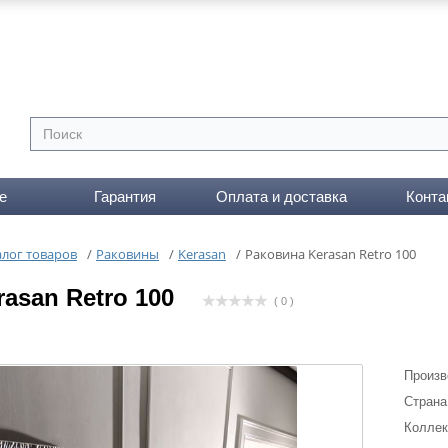
е
Гарантия
Оплата и доставка
Конта
алог товаров
/
Раковины
/
Kerasan
/
Раковина Kerasan Retro 100
asan Retro 100
( 0 )
Произв
Страна
Коллек