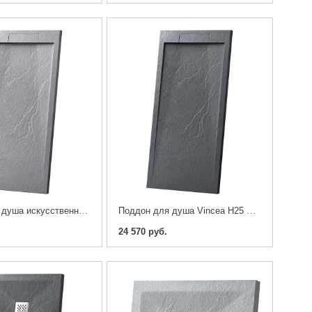
Поддон для душа искусственный камень Vincea H25 VST-4SRL8010G 100х80см. серый
Поддон для душа Vincea H25 VST-4SRL8010A 100х80см. антрацит
24 570 руб.