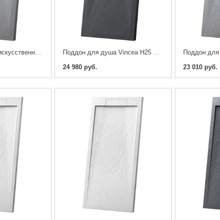
Поддон для душа искусственный камень Vincea H25 VST-4SR9011G 110х90см. серый
Поддон для душа Vincea H25 VST-4SR9011A 110х90см. антрацит
24 980 руб.
23 010 руб.