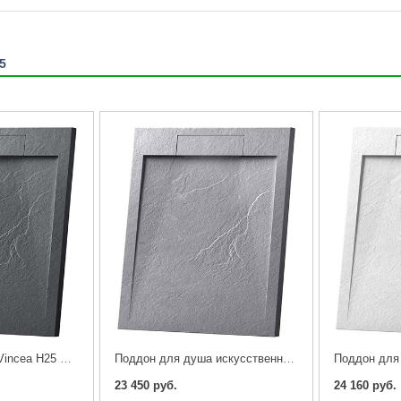
5
Поддон для душа Vincea H25 VST-4SRL9090A 90х90см. антрацит
Поддон для душа искусственный камень Vincea H25 VST-4SRL9090G 90х90см. серый
23 450 руб.
24 160 руб.