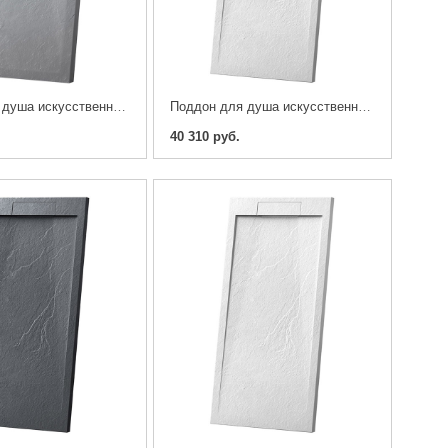
Поддон для душа искусственный камень Vincea H25 VST-4SR9010G 100х90см. серый
Поддон для душа искусственный камень Vincea H25 VST-4SRL9016W 160х90см. белый матовый
40 310 руб.