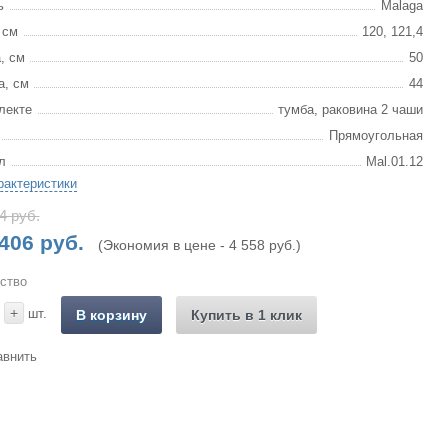
ь
Malaga
 см
120, 121,4
, см
50
а, см
44
лекте
тумба, раковина 2 чаши
Прямоугольная
л
Mal.01.12
рактеристики
4 руб.
406 руб.
(Экономия в цене - 4 558 руб.)
ство
+
шт.
В корзину
Купить в 1 клик
авнить