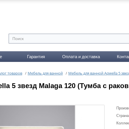
е
Гарантия
Оплата и доставка
Конта
алог товаров
/
Мебель для ванной
/
Мебель для ванной Aqwella 5 звез
la 5 звезд Malaga 120 (Тумба с рако
Произв
Страна
Коллек