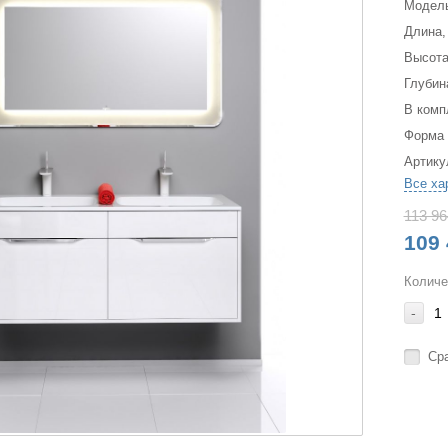
Модел
Длина,
Высота
Глубин
В комп
Форма
Артику
Все ха
113 96
109 
Количе
-
Ср