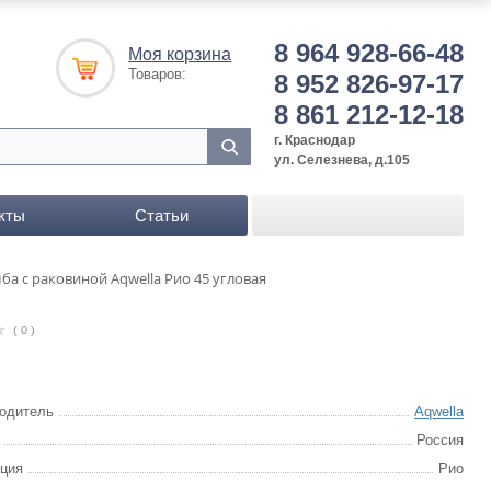
8 964 928-66-48
Моя корзина
Товаров:
8 952 826-97-17
8 861 212-12-18
г. Краснодар
ул. Селезнева, д.105
кты
Статьи
ба с раковиной Aqwella Рио 45 угловая
( 0 )
одитель
Aqwella
Россия
ция
Рио