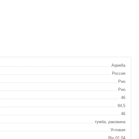
Aqwella
Россия
Рио
Рио
46
84,5
46
тумба, раковина
Угловая
Rio.01.04