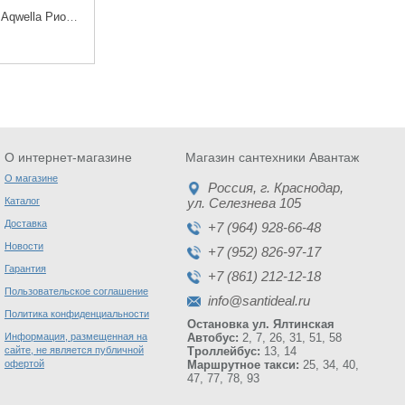
Тумба с раковиной Aqwella Рио 45 угловая
О интернет-магазине
Магазин сантехники Авантаж
О магазине
Россия
, г.
Краснодар
,
Каталог
ул. Селезнева 105
Доставка
+7 (964) 928-66-48
Новости
+7 (952) 826-97-17
Гарантия
+7 (861) 212-12-18
Пользовательское соглашение
info@santideal.ru
Политика конфиденциальности
Остановка ул. Ялтинская
Информация, размещенная на
Автобус:
2, 7, 26, 31, 51, 58
сайте, не является публичной
Троллейбус:
13, 14
офертой
Маршрутное такси:
25, 34, 40,
47, 77, 78, 93