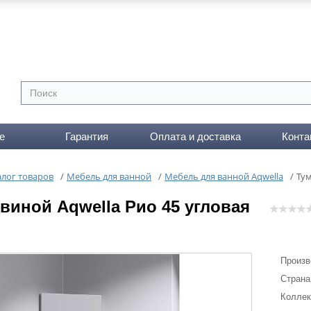
е
Гарантия
Оплата и доставка
Конта
алог товаров
/
Мебель для ванной
/
Мебель для ванной Aqwella
/
Тум
виной Aqwella Рио 45 угловая
Произв
Страна
Коллек