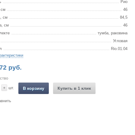
ь
Рио
 см
46
, см
84,5
а, см
46
лекте
тумба, раковина
Угловая
л
Rio.01.04
рактеристики
72 руб.
ство
+
шт.
В корзину
Купить в 1 клик
авнить