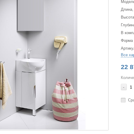
Модел
Длина,
Высота
Глубин
В комп
Форма
Артику
Все ха
22 8
Количе
-
Ср