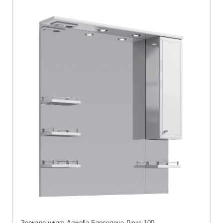
Зеркало-шкаф Aqwella Барселона Люкс 100