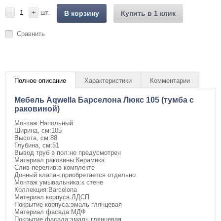
-
+
шт.
В корзину
Купить в 1 клик
Сравнить
Полное описание
Характеристики
Комментарии
Мебель Aqwella Барселона Люкс 105 (тумба с
раковиной)
Монтаж:Напольный
Ширина, см:105
Высота, см:88
Глубина, см:51
Вывод труб в пол:не предусмотрен
Материал раковины:Керамика
Слив-перелив:в комплекте
Донный клапан:приобретается отдельно
Монтаж умывальника:к стене
Коллекция:Barcelona
Материал корпуса:ЛДСП
Покрытие корпуса:эмаль глянцевая
Материал фасада:МДФ
Покрытие фасада:эмаль глянцевая