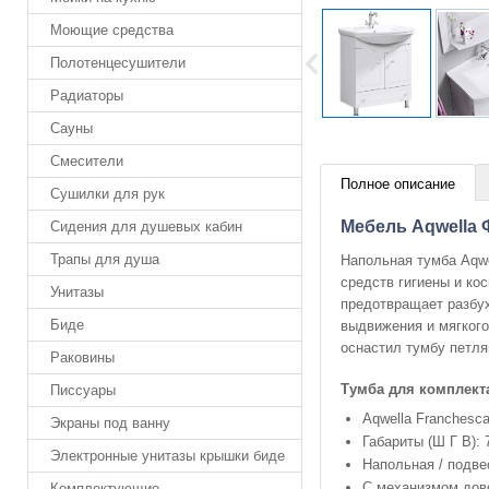
Моющие средства
Полотенцесушители
Радиаторы
Сауны
Смесители
Полное описание
Сушилки для рук
Мебель Aqwella 
Сидения для душевых кабин
Трапы для душа
Напольная тумба Aqwe
средств гигиены и ко
Унитазы
предотвращает разбух
Биде
выдвижения и мягког
оснастил тумбу петля
Раковины
Тумба для комплект
Писсуары
Aqwella Franchesca
Экраны под ванну
Габариты (Ш Г В): 
Электронные унитазы крышки биде
Напольная / подве
С механизмом дов
Комплектующие