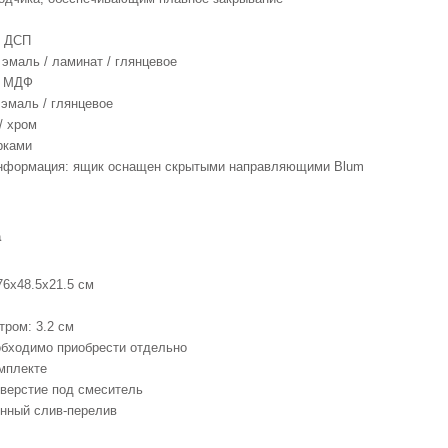
: ДСП
 эмаль / ламинат / глянцевое
: МДФ
эмаль / глянцевое
/ хром
рками
нформация: ящик оснащен скрытыми направляющими Blum
а
76x48.5x21.5 см
ром: 3.2 см
обходимо приобрести отдельно
мплекте
тверстие под смеситель
енный слив-перелив