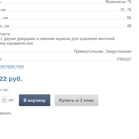
ь
Франческа 75
 см
75, 76
, см
86
а, см
48
лекте
 с двумя дверцами и нижним ящиком для хранения мелочей,
ина керамическая
Прямоугольная, Закругленная
л
FR0107
рактеристики
22 руб.
ство
+
шт.
В корзину
Купить в 1 клик
авнить