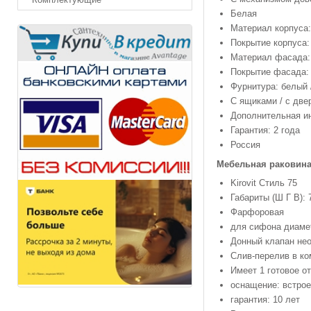
Белая
Материал корпуса
Покрытие корпуса:
Материал фасада
Покрытие фасада: 
Фурнитура: белый 
С ящиками / с две
Дополнительная и
Гарантия: 2 года
Россия
Мебельная раковин
Kirovit Стиль 75
Габариты (Ш Г В): 
Фарфоровая
для сифона диамет
Донный клапан не
Слив-перелив в ко
Имеет 1 готовое о
оснащение: встро
гарантия: 10 лет