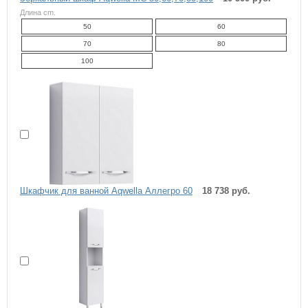
Длина cm.
50
60
70
80
100
Шкафчик для ванной Aqwella Аллегро 60
18 738 руб.