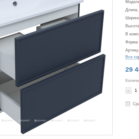
Модел
Длина,
Ширина
Высота
В комп
Форма
Артику
Все ха
29 4
Количе
-
Ср