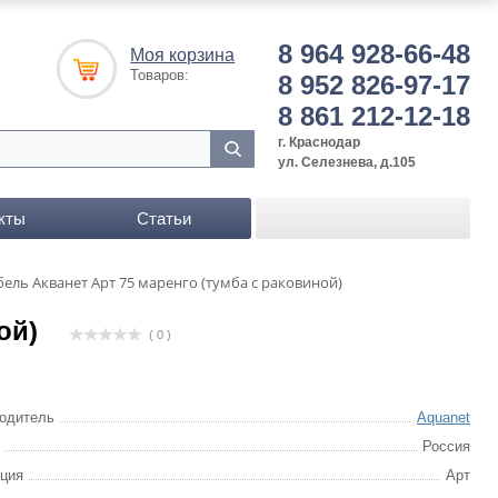
8 964 928-66-48
Моя корзина
Товаров:
8 952 826-97-17
8 861 212-12-18
г. Краснодар
ул. Селезнева, д.105
кты
Статьи
ель Акванет Арт 75 маренго (тумба с раковиной)
ой)
( 0 )
одитель
Aquanet
Россия
ция
Арт