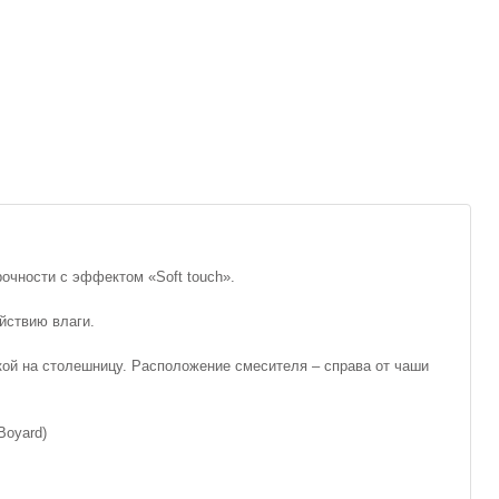
очности с эффектом «Soft touch».
йствию влаги.
кой на столешницу. Расположение смесителя – справа от чаши
Boyard)