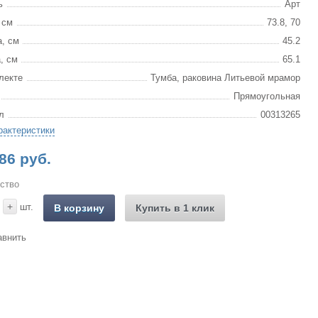
ь
Арт
 см
73.8, 70
, см
45.2
, см
65.1
лекте
Тумба, раковина Литьевой мрамор
Прямоугольная
л
00313265
рактеристики
86 руб.
ство
+
шт.
В корзину
Купить в 1 клик
авнить