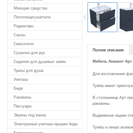
Моющие средства
Полотенцесушители
Радиаторы
Сауны
Смесители
Полное описание
Сушилки для рук
Мебель Акванет Арт 
Сидения для душевых кабин
Трапы для душа
Для изготовления фас
Унитазы
Тумба имеет приятную
Биде
Раковины
В столешнице Арт пре
раковины
Писсуары
Экраны под ванну
Выдвижные ящики отк
Электронные унитазы крышки биде
Тумбы и пенал возмо
Комплектующие