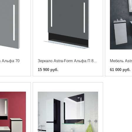
m Альфа 70
Зеркало Astra-Form Альфа П 88, полка белая
15 900 руб.
61 000 руб.