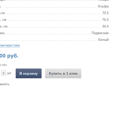
ь
Альфа
 см
70,5
, см
76,5
а, см
34,4
вка
Подвесная
Белый
рактеристики
00 руб.
ство
+
шт.
В корзину
Купить в 1 клик
авнить