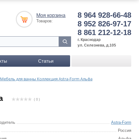
8 964 928-66-48
Моя корзина
Товаров:
8 952 826-97-17
8 861 212-12-18
г. Краснодар
ул. Селезнева, д.105
кты
Статьи
Мебель для ванны Коллекция Astra-Form Альфа
а
( 0 )
одитель
Astra-Form
Россия
ция
Альфа