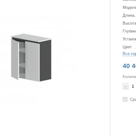
Модел
Длина,
Высота
Глубин
Устано
Цвет
Все ха
40 4
Количе
-
Ср