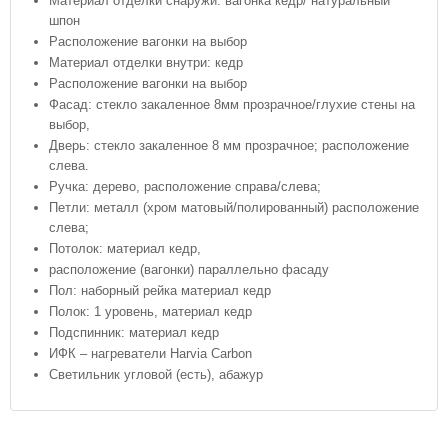
Материал отделки снаружи: вагонка кедр/ натуральный
шпон
Расположение вагонки на выбор
Материал отделки внутри: кедр
Расположение вагонки на выбор
Фасад: стекло закаленное 8мм прозрачное/глухие стены на
выбор,
Дверь: стекло закаленное 8 мм прозрачное; расположение
слева.
Ручка: дерево, расположение справа/слева;
Петли: металл (хром матовый/полированный) расположение
слева;
Потолок: материал кедр,
расположение (вагонки) параллельно фасаду
Пол: наборный рейка материал кедр
Полок: 1 уровень, материал кедр
Подспинник: материал кедр
ИФК – нагреватели Harvia Carbon
Светильник угловой (есть), абажур