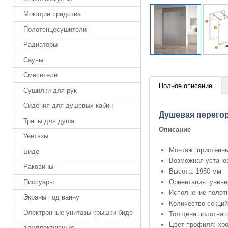
Моющие средства
Полотенцесушители
Радиаторы
Сауны
Смесители
Полное описание
Сушилки для рук
Сидения для душевых кабин
Душевая перегор
Трапы для душа
Описание
Унитазы
Монтаж: пристенн
Биде
Возможная установ
Раковины
Высота: 1950 мм
Ориентация: униве
Писсуары
Исполнение полотн
Экраны под ванну
Количество секций 
Электронные унитазы крышки биде
Толщина полотна с
Цвет профиля: хр
Комплектующие