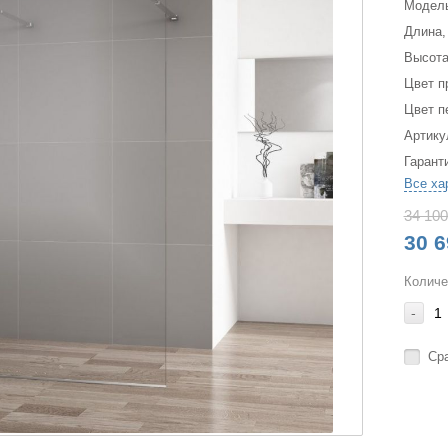
Модел
Длина,
Высота
Цвет п
Цвет п
Артику
Гарант
Все ха
34 100
30 6
Количе
-
Ср