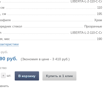
ь
LIBERTA-L-2-110-C-Cr
 см
110
, см
195
рофиля
Хром
ередних стекол
Прозрачные
л
LIBERTA-L-2-110-C-Cr
ия, мес
190
рактеристики
 руб.
90 руб.
(Экономия в цене - 3 410 руб.)
ство
+
шт.
В корзину
Купить в 1 клик
авнить