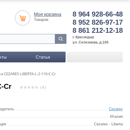
8 964 928-66-48
Моя корзина
Товаров:
8 952 826-97-17
8 861 212-12-18
г. Краснодар
ул. Селезнева, д.105
кты
Статьи
 CEZARES LIBERTA-L-2-110-C-Cr
-Cr
( 0 )
одитель
Cezares
Италия
ция
Cezares - Liberta