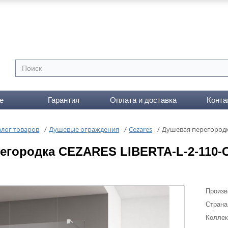
е
Гарантия
Оплата и доставка
Конта
алог товаров
/
Душевые ограждения
/
Cezares
/
Душевая перегородка
егородка CEZARES LIBERTA-L-2-110-C
Произв
Страна
Коллек