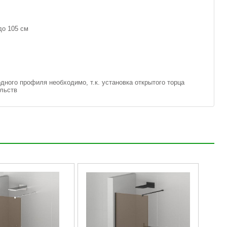
до 105 см
ного профиля необходимо, т.к. установка открытого торца
ельств