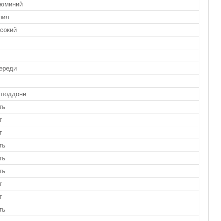
юминий
рил
сокий
ереди
 поддоне
ть
т
т
ть
ть
ть
т
т
ть