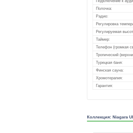
Подключение к ауди
Полочка:
Радио:
Регулировка темпера
Регулируемая высот
Таймер:
Телефон (громкая св
Тропический (верхни
Турецкая баня:
Финская сауна:
Хромотерапия:
Гарантия:
Коллекция: Niagara Ul