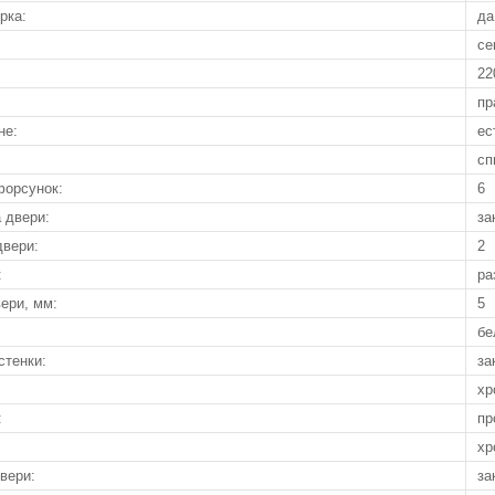
рка:
да
се
22
пр
не:
ес
сп
форсунок:
6
 двери:
за
двери:
2
:
ра
ери, мм:
5
бе
стенки:
за
хр
:
пр
хр
вери:
за