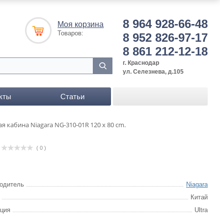
8 964 928-66-48
Моя корзина
Товаров:
8 952 826-97-17
8 861 212-12-18
г. Краснодар
ул. Селезнева, д.105
кты
Статьи
я кабина Niagara NG-310-01R 120 x 80 cm.
( 0 )
одитель
Niagara
Китай
ция
Ultra