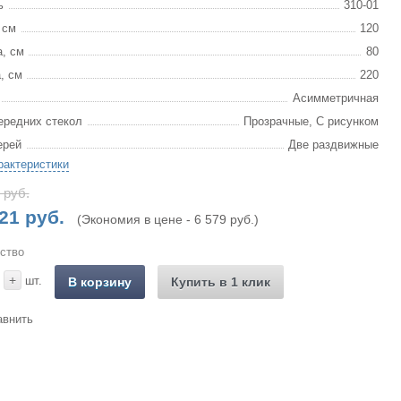
ь
310-01
 см
120
, см
80
, см
220
Асимметричная
ередних стекол
Прозрачные, С рисунком
ерей
Две раздвижные
рактеристики
 руб.
21 руб.
(Экономия в цене - 6 579 руб.)
ство
+
шт.
В корзину
Купить в 1 клик
авнить