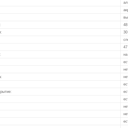
ал
ак
вы
:
48
м:
30
сп
47
:
на
ес
не
а:
не
ес
рытие:
ес
ес
не
не
ес