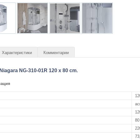
Характеристики
Комментарии
iagara NG-310-01R 120 x 80 cm.
мация
12
ас
12
80
22
73