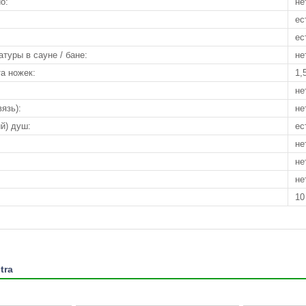
о:
не
ес
ес
туры в сауне / бане:
не
а ножек:
1,
не
язь):
не
й) душ:
ес
не
не
не
10
tra