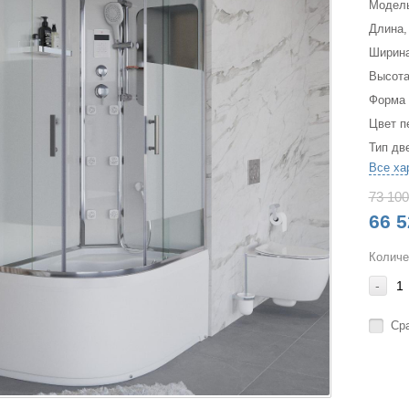
Модел
Длина,
Ширина
Высота
Форма
Цвет п
Тип дв
Все ха
73 100
66 5
Количе
-
Ср