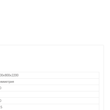
00х800х2200
имметрия
0
0
,5