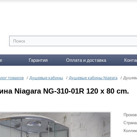
е
Гарантия
Оплата и доставка
Конта
алог товаров
/
Душевые кабины
/
Душевые кабины Niagara
/
Душева
на Niagara NG-310-01R 120 x 80 cm.
Произв
Страна
Коллек