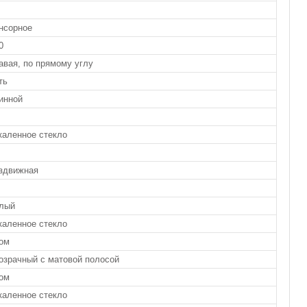
нсорное
0
авая, по прямому углу
ть
инной
каленное стекло
здвижная
лый
каленное стекло
ом
озрачный с матовой полосой
ом
каленное стекло