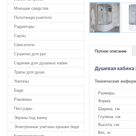
Моющие средства
Полотенцесушители
Радиаторы
Сауны
Смесители
Полное описание
Сушилки для рук
Сидения для душевых кабин
Душевая кабина N
Трапы для душа
Техническая инфор
Унитазы
Биде
Размеры:
Раковины
Форма:
Писсуары
Ширина, см:
Глубина, см:
Экраны под ванну
Высота, см:
Электронные унитазы крышки биде
Вес, кг:
Комплектующие