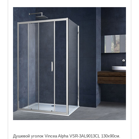
Душевой уголок Vincea Alpha VSR-3AL9013CL 130х90см.