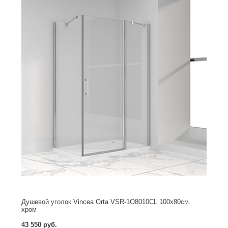
Душевой уголок Vincea Orta VSR-1O8010CL 100х80см.
хром
43 550 руб.