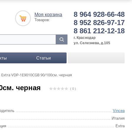
8 964 928-66-48
Моя корзина
Товаров:
8 952 826-97-17
8 861 212-12-18
г. Краснодар
ул. Селезнева, д.105
кты
Статьи
 Extra VDP-1E9010CGB 90/100см. черная
0см. черная
( 0 )
одитель
Vincea
Италия
ция
Extra