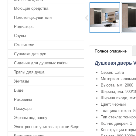
Моющие средства
Полотенцесушители
Радиаторы
Сауны
Смесители
Полное описание
Сушилки для рук
Душевая дверь V
Сидения для душевых кабин
Трапы для душа
Серия: Extra
Материал: алюмин
Унитазы
Высота, мм: 2000
Биде
Ширина, мм: 900/1
Ширина входа, мм:
Раковины
Цвет: черный
Писсуары
Толщина стекла: 
Тип стекла: тонир
Экраны под ванну
Кол-во дверей: 1
Электронные унитазы крышки биде
Конструкция откры
Комплектующие