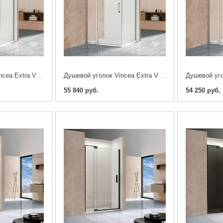
Душевой уголок Vincea Extra VSR-1E901080CL 80/90х100см. хром
Душевой уголок Vincea Extra VSR-1E809010CL 80/90х100см. хром
55 840 руб.
54 250 руб.