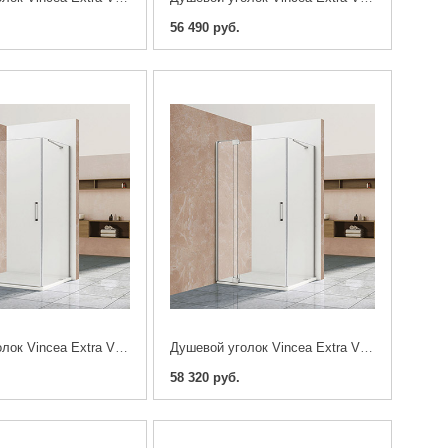
56 490 руб.
Душевой уголок Vincea Extra VSR-1E111280CL 110/120х80см. хром
Душевой уголок Vincea Extra VSR-1E101110CL 100/110х100см. хром
58 320 руб.