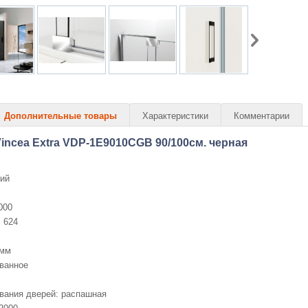
Дополнительные товары
Характеристики
Комментарии
incea Extra VDP-1E9010CGB 90/100см. черная
ий
000
 624
8мм
ованное
вания дверей: распашная