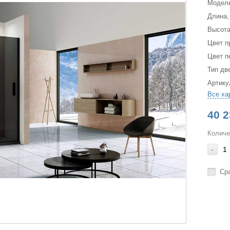
Модел
Длина,
Высота
Цвет п
Цвет п
Тип дв
Артику
Все ха
40 2
Количе
-
Ср