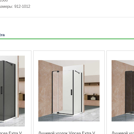
2000
змеры: 912-1012
tra
Душевой уголок Vincea Extra VSR-1E111290CGB 110/120х90см. черный
Душевой уголок Vincea Extra VSR-1E111290CLB 110/120х90см. черный