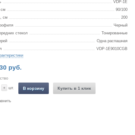
ь
VDP-1E
 см
90/100
, см
200
рофиля
Черный
ередних стекол
Тонированные
ерей
Одна распашная
л
VDP-1E9010CGB
рактеристики
30 руб.
ство
+
шт.
В корзину
Купить в 1 клик
авнить