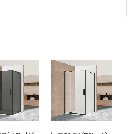
Душевой уголок Vincea Extra VSR-1E901090CGB 90/100х90см. черный
Душевой уголок Vincea Extra VSR-1E901090CLB 90/100х90см. черный