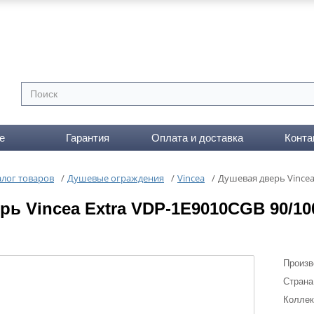
е
Гарантия
Оплата и доставка
Конта
алог товаров
/
Душевые ограждения
/
Vincea
/
Душевая дверь Vincea
рь Vincea Extra VDP-1E9010CGB 90/10
Произв
Страна
Коллек