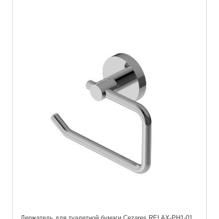
Держатель для туалетной бумаги Cezares RELAX-PH1-01 ,