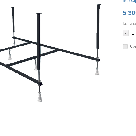
Все ха
5 30
Количе
-
Ср