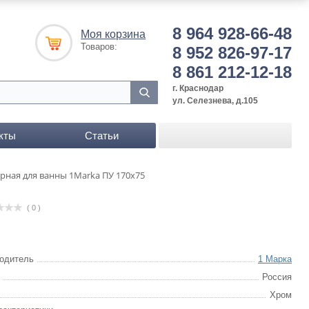
8 964 928-66-48
Моя корзина
Товаров:
8 952 826-97-17
8 861 212-12-18
г. Краснодар
ул. Селезнева, д.105
кты
Статьи
рная для ванны 1Marka ПУ 170x75
( 0 )
одитель
1 Марка
Россия
Хром