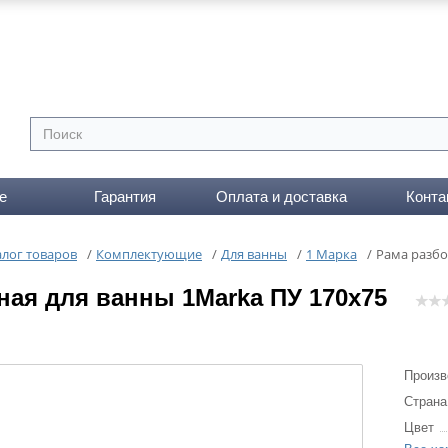
е
Гарантия
Оплата и доставка
Конта
алог товаров
/
Комплектующие
/
Для ванны
/
1 Марка
/
Рама разбо
ная для ванны 1Marka ПУ 170x75
Произв
Страна
Цвет